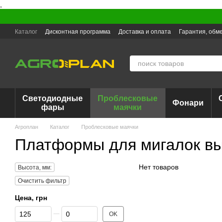
,
Перейти к основному контенту
Каталог
Дисконтная программа
Доставка и оплата
Гарантия, обме
Светодиодные
Проблесковые
Фонари
фары
маячки
Агроплан
Каталог
Проблесковые маячки
Платформы для мигалок вы
Нет товаров
Высота, мм:
Очистить фильтр
Цена, грн
От Цена, грн
До Цена, грн
OK