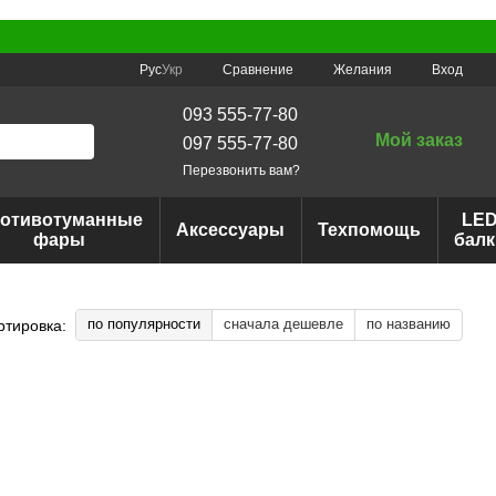
Сравнение
Рус
Укр
Желания
Вход
093 555-77-80
Мой заказ
097 555-77-80
Перезвонить вам?
отивотуманные
LE
Аксессуары
Техпомощь
фары
балк
по популярности
сначала дешевле
по названию
ртировка: