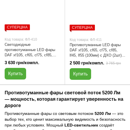
СУПЕРЦІНА
СУПЕРЦІНА
Код товара: ФЛ-410
Код товара: ФЛ-411
Светодиодные
Противотуманные LED фары
противотуманные LED фары
DAF xf105, cf65, cf75, cf85,
DAF xf105, cf65, cf75, cf85,
lf45, lf55 (100мм) с ДХО (2шт) |
lf45, lf55 (100мм) 12-24V (2шт) |
ФЛ-411
3 630 грн/компл.
2 500 грн/компл.
3 765 грн
ФЛ-410
Купить
Купить
Противотуманные фары световой поток 5200 Лм
— мощность, которая гарантирует уверенность на
дороге
Противотуманные фары со световым потоком
5200 Лм
— это
выбор тех, кто ценит максимальную видимость и безопасность
при любых условиях. Мощный
LED-светильник
создаёт