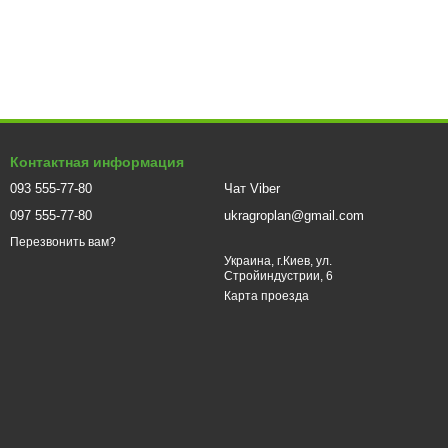
ртных систем. Встроенный драйвер стабилизирует
Контактная информация
нимальном энергопотреблении. Срок службы диодов превышает
093 555-77-80
Чат Viber
097 555-77-80
ukragroplan@gmail.com
олучите мощное освещение в компактном корпусе
Перезвонить вам?
Украина, г.Киев, ул.
Стройиндустрии, 6
Карта проезда