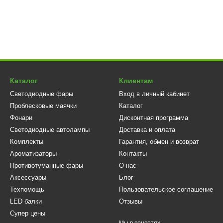
ы, тягачи
— для мощного ближнего или бокового света;
, агротехника
— для работы в тёмное время суток;
оительные машины
— для стабильного освещения рабочей зоны.
ы в любых условиях
оне 12–24 В, что делает их совместимыми с большинством транспо
Каталог
Клиентам
щает мерцание. LED-технология обеспечивает яркий свет при ми
Светодиодные фары
Вход в личный кабинет
жное решение для длительной эксплуатации без обслуживания.
Проблесковые маячки
Каталог
отуманные LED фары толщиной 50 мм уже сегодня — п
Фонари
Дисконтная программа
носливостью.
Светодиодные автолампы
Доставка и оплата
Комплекты
Гарантия, обмен и возврат
Ароматизаторы
Контакты
Противотуманные фары
О нас
Аксессуары
Блог
Техпомощь
Пользовательское соглашение
LED балки
Отзывы
Супер цены