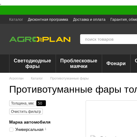
,
Перейти к основному контенту
Каталог
Дисконтная программа
Доставка и оплата
Гарантия, обме
Светодиодные
Проблесковые
Фонари
фары
маячки
Агроплан
Каталог
Противотуманные фары
Противотуманные фары то
Толщина, мм:
50
Очистить фильтр
Марка автомобиля
Универсальная
1