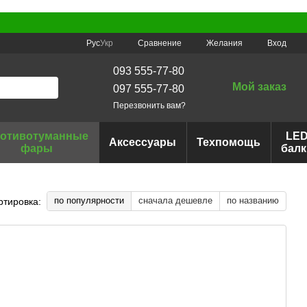
Сравнение
Рус
Укр
Желания
Вход
093 555-77-80
Мой заказ
097 555-77-80
Перезвонить вам?
отивотуманные
LE
Аксессуары
Техпомощь
фары
балк
по популярности
сначала дешевле
по названию
ртировка: