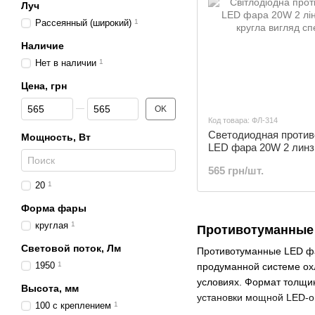
Луч
Рассеянный (широкий)
1
Наличие
Нет в наличии
1
Цена, грн
От Цена, грн
До Цена, грн
OK
Код товара: ФЛ-314
Светодиодная против
Мощность, Вт
LED фара 20W 2 лин
круглая | ФЛ-314
565 грн/шт.
20
1
Форма фары
круглая
1
Противотуманные 
Световой поток, Лм
Противотуманные LED фа
1950
1
продуманной системе охл
условиях. Формат толщи
Высота, мм
установки мощной LED-о
100 с креплением
1