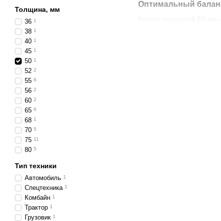
Оптимальный балан
Толщина, мм
Корпус толщиной 50 мм 
36
1
яркость, эффективное ох
38
1
панелях, дугах на крыше
40
1
45
1
Мощный LED-свет дл
50
1
52
2
Светодиоды высокой инте
55
6
дневному, позволяет хор
56
2
фары не слепят встречны
60
2
65
6
Усиленный корпус и
68
1
Фары выполнены из алюм
70
5
массивными рёбрами отв
75
11
гарантирует защиту от п
80
5
использовать как в горо
Тип техники
Где применяются
Автомобиль
1
Спецтехника
1
Противотуманные LED фа
Комбайн
1
легковые автомоби
Трактор
1
Грузовик
1
внедорожники и пи