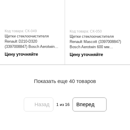
Код товара: СК-049
Код товара: СК-050
Щетки стеклоочистителя
Щетки стеклоочистителя
Renault D210-D320
Renault Mascott (3397008847)
(3397008847) Bosch Aerotwin
Bosch Aerotwin 600 мм
600 мм (дворники) | СК-049
(дворники) | СК-050
Цену уточняйте
Цену уточняйте
Показать еще 40 товаров
Назад
Вперед
1
из 16