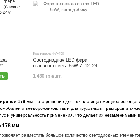
Код товара: ФЛ-450
ара
Светодиодная LED фара
7"
головного света 65W 7" 12–24V
 DRL) 12-
(ближний + дальний + ходовые
ть
1 430 грн/шт.
огни кольцо) | ФЛ-450
ириной 178 мм
– это решение для тех, кто ищет мощное освещен
томобилей и внедорожников, так и для грузовиков, тракторов и тя
пус и универсальность применения, что делает их незаменимыми 
а 178 мм
позволяет разместить большое количество светодиодных элементов