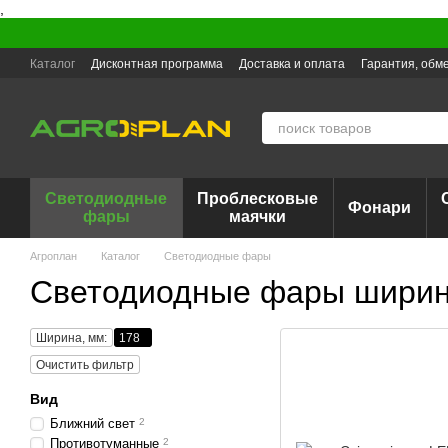
,
Перейти к основному контенту
Каталог
Дисконтная программа
Доставка и оплата
Гарантия, обме
Светодиодные
Проблесковые
Фонари
фары
маячки
Агроплан
Каталог
Светодиодные фары
Светодиодные фары шири
Ширина, мм:
178
Очистить фильтр
Вид
Ближний свет
2
Противотуманные
2