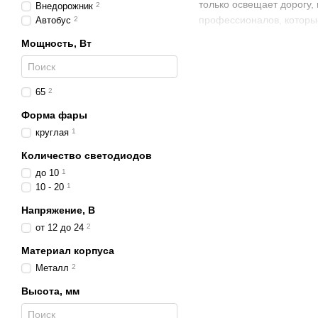
только освещает дорогу,
Внедорожник
2
профессионалов, которы
Автобус
2
Мощность, Вт
Особенности констр
Ширина корпуса –
17
Прочный корпус, уст
65
2
Защита от влаги и пы
Форма фары
Герметичность для эк
круглая
1
Яркие светодиоды с 
Количество светодиодов
Универсальное крепл
до 10
1
10 - 20
1
Функционал
Напряжение, В
Использование как д
от 12 до 24
2
Работа в качестве пр
Материал корпуса
Подсветка рабочих зо
Металл
2
Освещение для грузо
Высота, мм
Применение как основ