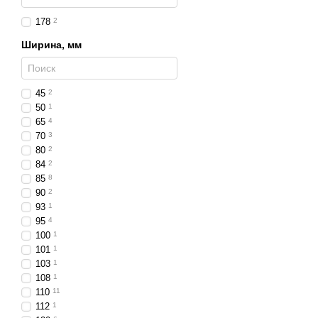
Сферы применения
178
2
Легковые авто и в
Ширина, мм
Грузовики
– для без
Сельхозтехника
– т
45
2
Строительная техни
50
1
Прицепы и лафеты
65
4
70
3
Промышленные об
80
2
Ключевые преимуще
84
2
85
8
Максимальная площа
90
2
Надёжность – корпус 
93
1
95
4
Защита от пыли, влаг
100
1
101
1
Энергоэффективность
103
1
Простота монтажа и 
108
1
110
11
Яркое и равномерное
112
1
Светодиодные фары шири