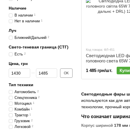
Наличие
В наличии
1
Нет в наличии
1
Луч
Ближний/Дальний
2
Свето-теневая граница (СТГ)
Код товара: ФЛ-451
Есть
2
Светодиодная LED ф
головного света 65W 
Цена, грн
(ближнее + дальнее +
1 485 грн/шт.
Купи
От Цена, грн
До Цена, грн
24V | ФЛ-451
OK
Тип техники
Автомобиль
2
Светодиодные фары ш
Спецтехника
2
используются как для ав
Мотоцикл
1
технологии, прочный кор
Комбайн
1
Трактор
1
Что означает ширин
Грузовик
2
Корпус шириной
178 мм
Легковой
2