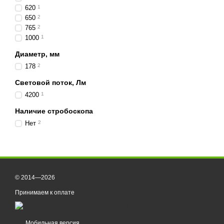
620
1
650
2
765
2
1000
1
Диаметр, мм
178
2
Световой поток, Лм
4200
1
Наличие стробоскопа
Нет
2
© 2014—2026
Принимаем к оплате
Мобильная версия