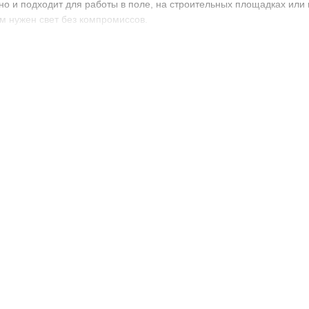
 но и подходит для работы в поле, на строительных площадках ил
м нужен свет без компромиссов.
укции
8 мм
, универсальная для мощных моделей.
ойчивый к механическим нагрузкам и вибрациям.
ли – работа при любой погоде.
сплуатации во время дождя, снега или тумана.
равномерным распределением света.
ение для быстрой установки.
ополнительных фар к штатному свету.
отивотуманных в сложных погодных условиях.
н – строительные площадки, поля.
вых перевозок в ночное время.
ного света для спецтехники.