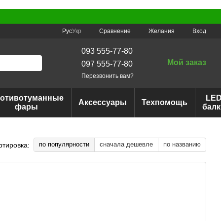
Сравнение
Рус
Укр
Желания
Вход
093 555-77-80
Мой заказ
097 555-77-80
Перезвонить вам?
отивотуманные
LE
Аксессуары
Техпомощь
фары
балк
по популярности
сначала дешевле
по названию
ртировка: