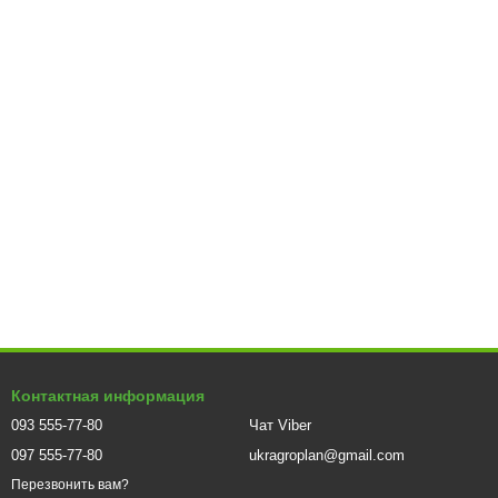
Контактная информация
093 555-77-80
Чат Viber
097 555-77-80
ukragroplan@gmail.com
Перезвонить вам?