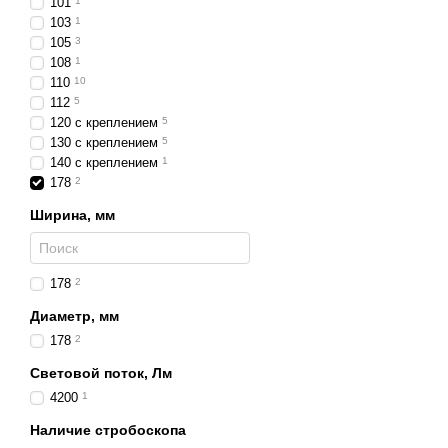
101
1
103
1
105
3
108
1
110
10
112
5
120 с креплением
5
130 с креплением
5
140 с креплением
1
178
2
Ширина, мм
178
2
Диаметр, мм
178
2
Световой поток, Лм
4200
1
Наличие стробоскопа