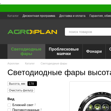
,
Перейти к основному контенту
Каталог
Дисконтная программа
Доставка и оплата
Гарантия, обме
Светодиодные
Проблесковые
Фонари
фары
маячки
Агроплан
Каталог
Светодиодные фары
Светодиодные фары высот
Высота, мм:
178
Очистить фильтр
Вид
Ближний свет
2
Противотуманные
2