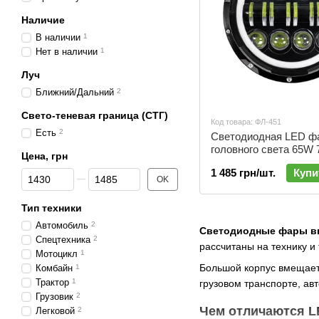
Наличие
В наличии
1
Нет в наличии
1
Луч
Ближний/Дальний
2
Свето-теневая граница (СТГ)
Код товара: ФЛ-451
Есть
2
Светодиодная LED ф
головного света 65W 
Цена, грн
(ближнее + дальнее +
1 485 грн/шт.
Купи
От Цена, грн
До Цена, грн
24V | ФЛ-451
OK
Тип техники
Автомобиль
2
Светодиодные фары в
Спецтехника
2
рассчитаны на технику и 
Мотоцикл
1
Большой корпус вмещает
Комбайн
1
Трактор
1
грузовом транспорте, ав
Грузовик
2
Чем отличаются L
Легковой
2