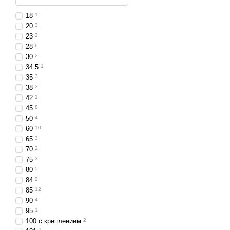
Сельхозтехника
– ра
18
1
Строительные объ
20
3
23
2
Внедорожники
– уве
28
6
30
2
Сценарии исполь
34.5
1
Подсветка трассы на
35
3
38
3
Ночные сельхозработ
42
1
Выполнение строител
45
8
50
4
Экспедиции и бездор
60
10
Светодиодные фары высо
65
3
Они станут надёжным по
70
2
Заказывайте LED фары 17
75
3
80
5
84
2
85
12
90
4
95
1
100 с креплением
2