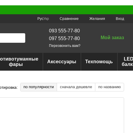
Сравнение
Рус
Укр
Желания
Вход
093 555-77-80
Мой заказ
097 555-77-80
Перезвонить вам?
отивотуманные
LE
Аксессуары
Техпомощь
фары
балк
по популярности
сначала дешевле
по названию
ртировка: