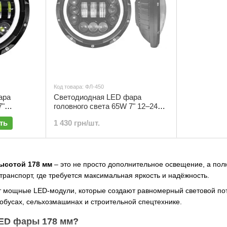
Код товара: ФЛ-450
ара
Светодиодная LED фара
7"
головного света 65W 7" 12–24V
 DRL) 12-
(ближний + дальний + ходовые
ть
1 430 грн/шт.
огни кольцо) | ФЛ-450
ысотой 178 мм
– это не просто дополнительное освещение, а пол
транспорт, где требуется максимальная яркость и надёжность.
 мощные LED-модули, которые создают равномерный световой пото
тобусах, сельхозмашинах и строительной спецтехнике.
ED фары 178 мм?