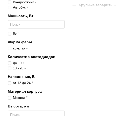
Внедорожник
2
Крупные габариты
–
Автобус
2
Белый свет, близки
Мощность, Вт
Полная защита
– вла
Прочный металличе
65
2
Универсальность у
Форма фары
Преимущества
круглая
1
Яркий световой по
Количество светодиодов
Долгий срок служб
до 10
1
10 - 20
1
Экономичность
– вы
Напряжение, В
Широкая область п
от 12 до 24
2
Комфорт и безопас
Материал корпуса
Где применяются
Металл
2
Грузовики
– ночные 
Высота, мм
Автобусы
– безопас