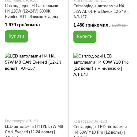
Код товару: АЛ-205
Код товару: АЛ-127
Світлодіодні LED автолампи
Світлодіодні автолампи H4
H4 120W (12–24V) 6000K
52W AL-01 Pro Drivex 12-24V |
Everled S11 | ближнє + дальнє
АЛ-127
| комплект 2 шт | АЛ-205
1 970 грн/компл.
1 480 грн/компл.
1 980 грн
Купити
Купити
Код товару: АЛ-157
Код товару: АЛ-173
LED автолампи H4 H/L 57W М8
Світлодіодні LED автолампи
CAN Everled (12-24 вольт) |
H4 60W Y10 Pro (12 вольт) |