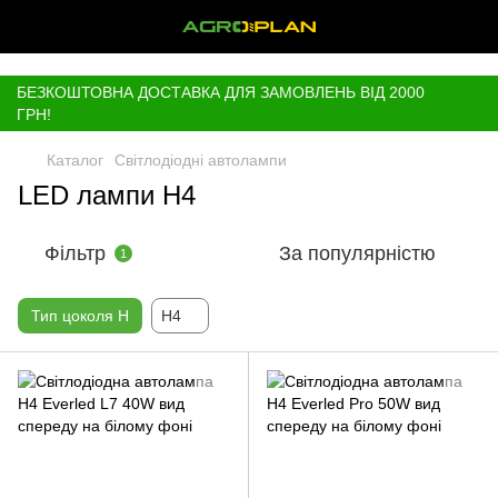
,
БЕЗКОШТОВНА ДОСТАВКА ДЛЯ ЗАМОВЛЕНЬ ВІД 2000
ГРН!
Каталог
Світлодіодні автолампи
LED лампи H4
Фільтр
За популярністю
1
Тип цоколя H
H4