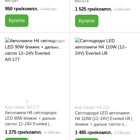
АЛ-157
АЛ-173
950 грн/компл.
1 525 грн/компл.
1 430 грн
1 925 грн
Купити
Купити
3
Код товару: АЛ-177
Код товару: АЛ-220
Автолампи H4 світлодіодні
Світлодіодні LED автолампи
LED 90W ближнє + дальнє
H4 110W (12–24V) Everled U8 |
світло 12–24V Everled |
ближнє + дальнє світло з
комплект 2 шт | АЛ-177
лінзою | комплект 2 шт |
1 275 грн/компл.
1 485 грн/компл.
1 705 грн
1 735 грн
АЛ-220