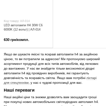
Код товару: АЛ-014
LED автолампи H4 30W C6
6000K (12 вольт) | АЛ-014
630 грн/компл.
Якщо ви шукаєте якісні та яскраві автолампи h4 за акційною
ціною, то ви потрапили за адресою! Ми пропонуємо широкий
асортимент продукції для всіх типів автомобілів, від легкових
до вантажних. У нас ви знайдете тільки високоякісні діодні
автолампи h4 від провідних виробників, які гарантують
довговічність та яскравість світла. Якщо вам потрібні
ліхтарі
для спецтехніки
, у нас є чудові пропозиції для вас.
Наші переваги
Наші акційні ціни та знижки дозволять вам заощадити гроші
при покупці нових автомобільних світлодіодних автоламп h4.