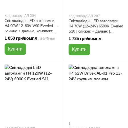
Код товару: АЛ-204
Код товару: АЛ-207
Світлодіодні LED автолампи
Світлодіодні LED автолампи
H4 90W 12–80V V90 Everled —
H4 70W (12–24V) 6500K Everled
ближнє + дальнє, комплект 2
S10 | ближнє + дальнє |
шт | АЛ-204
комплект 2 шт | АЛ-207
1 850 грн/компл.
1 735 грн/компл.
2 175 грн
Купити
Купити
1