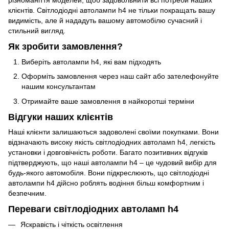
різноманіття моделей, щоб задовольнити всі потреби наших
клієнтів. Світлодіодні автолампи h4 не тільки покращать вашу
видимість, але й нададуть вашому автомобілю сучасний і
стильний вигляд.
Як зробити замовлення?
Виберіть автолампи h4, які вам підходять
Оформіть замовлення через наш сайт або зателефонуйте
нашим консультантам
Отримайте ваше замовлення в найкоротші терміни
Відгуки наших клієнтів
Наші клієнти залишаються задоволені своїми покупками. Вони
відзначають високу якість світлодіодних автоламп h4, легкість
установки і довговічність роботи. Багато позитивних відгуків
підтверджують, що наші автолампи h4 – це чудовий вибір для
будь-якого автомобіля. Вони підкреслюють, що світлодіодні
автолампи h4 дійсно роблять водіння більш комфортним і
безпечним.
Переваги світлодіодних автоламп h4
Яскравість і чіткість освітлення