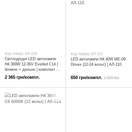
Код товару: АЛ-226
Код товару: АЛ-110
Світлодіодні LED автолампи
LED автолампи H4 40W ME-09
H4 300W 12-36V Everled C14 |
Drivex (12-24 вольт) | АЛ-110
ближнє + дальнє | комплект 2
шт | АЛ-226
2 365 грн/компл.
650 грн/компл.
1 320 грн