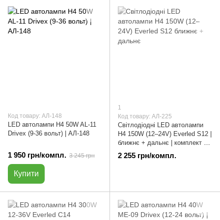
1
Код товару: АЛ-148
Код товару: АЛ-225
LED автолампи H4 50W AL-11
Світлодіодні LED автолампи
Drivex (9-36 вольт) | АЛ-148
H4 150W (12–24V) Everled S12 |
ближнє + дальнє | комплект 2
шт | АЛ-225
1 950 грн/компл.
2 255 грн/компл.
3 245 грн
Купити