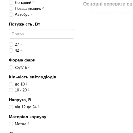
Легковий
2
Основні переваги св
Позашляховик
2
Компактний розмір.
Автобус
2
Висока яскравість.
L
Потужність, Вт
Міцний корпус.
Захис
Довговічність.
Термі
27
1
Енергоощадність.
Мі
42
1
Де застосовуються 
Форма фари
кругла
2
Легкові авто.
Додатко
Кількість світлодіодів
Позашляховики.
Осн
до 10
1
Мотоцикли та квад
10 - 20
1
Вантажівки й автоб
Напруга, В
Сільськогосподарськ
від 12 до 24
2
Чому варто обрати с
Матеріал корпусу
Ці фари поєднують у собі
Метал
2
техніки, створюючи яскра