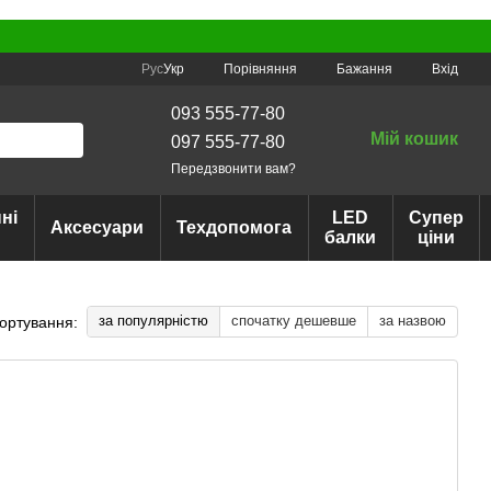
Порівняння
Рус
Укр
Бажання
Вхід
093 555-77-80
Мій кошик
097 555-77-80
Передзвонити вам?
ні
LED
Супер
Аксесуари
Техдопомога
балки
ціни
за популярністю
спочатку дешевше
за назвою
ортування: