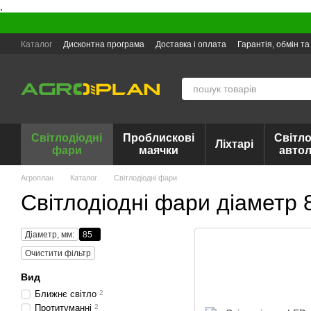
,
Перейти до основного контенту
Каталог
Дисконтна програма
Доставка і оплата
Гарантія, обмін т
Світлодіодні
Проблискові
Світло
Ліхтарі
фари
маячки
авто
Агроплан
Каталог
Світлодіодні фари
Світлодіодні фари діаметр 
Діаметр, мм:
85
Очистити фільтр
Вид
Ближнє світло
2
Протитуманні
2