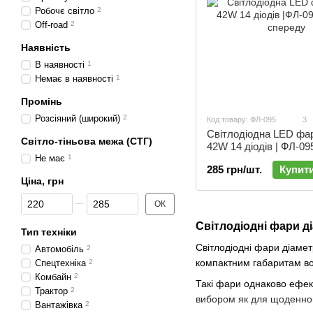
Робочє світло
2
Off-road
2
Наявність
В наявності
1
Немає в наявності
1
Промінь
Розсіяний (широкий)
2
Код товару: ФЛ-095
3
Світлодіодна LED фар
Світло-тіньова межа (СТГ)
42W 14 діодів | ФЛ-09
Не має
1
285 грн/шт.
Купит
Ціна, грн
Від Ціна, грн
До Ціна, грн
ОК
Світлодіодні фари д
Тип техніки
Світлодіодні фари діаме
Автомобіль
2
компактним габаритам вон
Спецтехніка
2
Комбайн
2
Такі фари однаково ефект
Трактор
2
вибором як для щоденног
Вантажівка
2