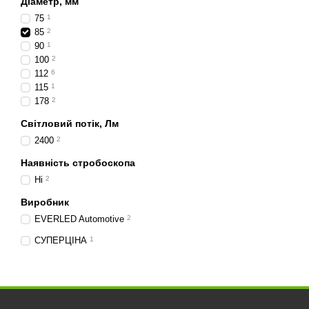
Діаметр, мм
Світлодіодні фари 85 мм —
75
1
85
2
Замовляйте світлодіодні 
90
1
100
2
112
6
115
1
178
2
Світловий потік, Лм
2400
2
Наявність стробоскопа
Ні
2
Виробник
EVERLED Automotive
2
СУПЕРЦІНА
1