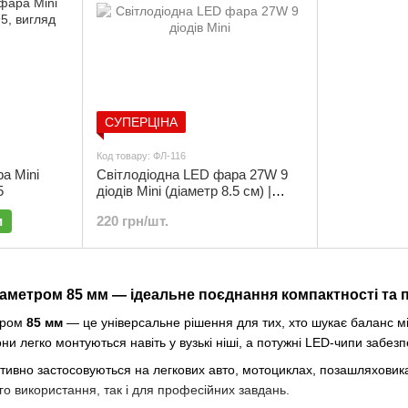
СУПЕРЦІНА
Код товару: ФЛ-116
Світлодіодна LED фара 27W 9
а Мini
діодів Мini (діаметр 8.5 см) |
5
ФЛ-116
220 грн/шт.
и
іаметром 85 мм — ідеальне поєднання компактності та 
тром
85 мм
— це універсальне рішення для тих, хто шукає баланс м
и легко монтуються навіть у вузькі ніші, а потужні LED-чипи забезп
ивно застосовуються на легкових авто, мотоциклах, позашляховиках, 
о використання, так і для професійних завдань.