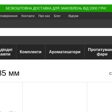
БЕЗКОШТОВНА ДОСТАВКА ДЛЯ ЗАМОВЛЕНЬ ВІД 2000 ГРН!
а повернення
Контакти
Про нас
Блог
Відгуки
діодні
Протитуман
Комплекти
Ароматизатори
лампи
фари
85 мм
С