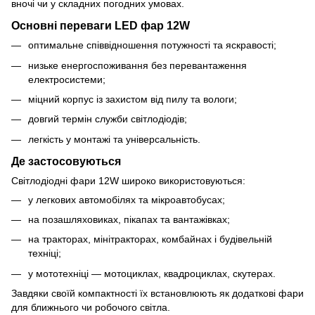
вночі чи у складних погодних умовах.
Основні переваги LED фар 12W
оптимальне співвідношення потужності та яскравості;
низьке енергоспоживання без перевантаження
електросистеми;
міцний корпус із захистом від пилу та вологи;
довгий термін служби світлодіодів;
легкість у монтажі та універсальність.
Де застосовуються
Світлодіодні фари 12W широко використовуються:
у легкових автомобілях та мікроавтобусах;
на позашляховиках, пікапах та вантажівках;
на тракторах, мінітракторах, комбайнах і будівельній
техніці;
у мототехніці — мотоциклах, квадроциклах, скутерах.
Завдяки своїй компактності їх встановлюють як додаткові фари
для ближнього чи робочого світла.