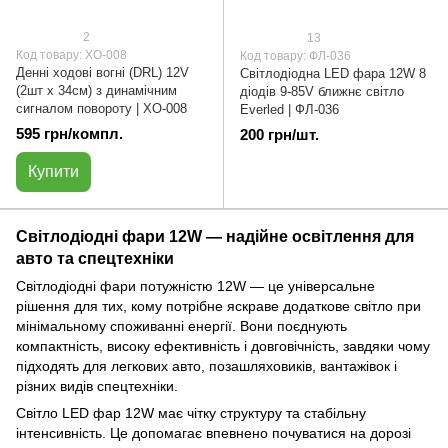
2
13
Код товару: ХО-008
Код товару: ФЛ-036
Денні ходові вогні (DRL) 12V
Cвітлодіодна LED фара 12W 8
(2шт х 34см) з динамічним
діодів 9-85V ближнє світло
сигналом повороту | ХО-008
Everled | ФЛ-036
595 грн/компл.
200 грн/шт.
Купити
Світлодіодні фари 12W — надійне освітлення для
авто та спецтехніки
Світлодіодні фари потужністю 12W — це універсальне
рішення для тих, кому потрібне яскраве додаткове світло при
мінімальному споживанні енергії. Вони поєднують
компактність, високу ефективність і довговічність, завдяки чому
підходять для легкових авто, позашляховиків, вантажівок і
різних видів спецтехніки.
Світло LED фар 12W має чітку структуру та стабільну
інтенсивність. Це допомагає впевнено почуватися на дорозі