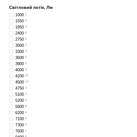
Світловий потік, Лм
1000
1
1550
6
1950
3
2400
8
2750
9
3000
2
3300
3
3600
5
3900
4
4000
5
4200
21
4500
10
4750
4
5100
3
5200
5
5800
8
6200
4
7100
4
7300
4
7600
1
6