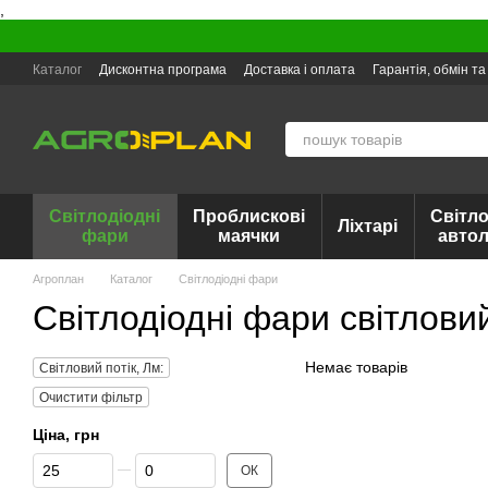
,
Перейти до основного контенту
Каталог
Дисконтна програма
Доставка і оплата
Гарантія, обмін т
Світлодіодні
Проблискові
Світло
Ліхтарі
фари
маячки
авто
Агроплан
Каталог
Світлодіодні фари
Світлодіодні фари світлови
Немає товарів
Світловий потік, Лм:
Очистити фільтр
Ціна, грн
Від Ціна, грн
До Ціна, грн
ОК