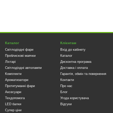
Каталог
Клієнтам
Світлодіодні фари
Вхід до кабінету
Проблискові маячки
Каталог
Ліхтарі
Дисконтна програма
Світлодіодні автолампи
Доставка і оплата
Комплекти
Гарантія, обмін та повернення
Ароматизатори
Контакти
Протитуманні фари
Про нас
Аксесуари
Блог
Техдопомога
Угода користувача
LED балки
Відгуки
Супер ціни