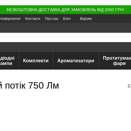
БЕЗКОШТОВНА ДОСТАВКА ДЛЯ ЗАМОВЛЕНЬ ВІД 2000 ГРН!
а повернення
Контакти
Про нас
Блог
Відгуки
діодні
Протитуман
Комплекти
Ароматизатори
лампи
фари
й потік 750 Лм
С