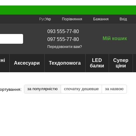
Порівняння
Рус
Укр
Бажання
Вхід
093 555-77-80
Мій кошик
097 555-77-80
Передзвонити вам?
ні
LED
Супер
Аксесуари
Техдопомога
балки
ціни
за популярністю
спочатку дешевше
за назвою
ортування: