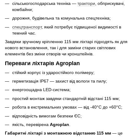
сільськогосподарська техніка —
трактори
, обприскувачі,
комбайни;
дорожня, будівельна та комунальна спецтехніка;
спецтранспорт
, який потребує підвищеної видимості в
темний час.
Завдяки зручному кріпленню 115 мм ліхтарі підходять як для
нового встановлення, так і для заміни старих світлових
елементів без зміни отворів чи кронштейнів.
Переваги ліхтарів Agroplan
стійкий корпус із ударостійкого полімеру;
герметизація IP67 — захист від вологи та пилу;
енергоощадна LED-система;
простий монтаж завдяки стандартній відстані 115 мм;
робота в екстремальних умовах — від -40°C до +60°C;
відповідність вимогам безпеки ЄС;
якість, перевірена
Agroplan
.
Габаритні ліхтарі з монтажною відстанню 115 мм
— це