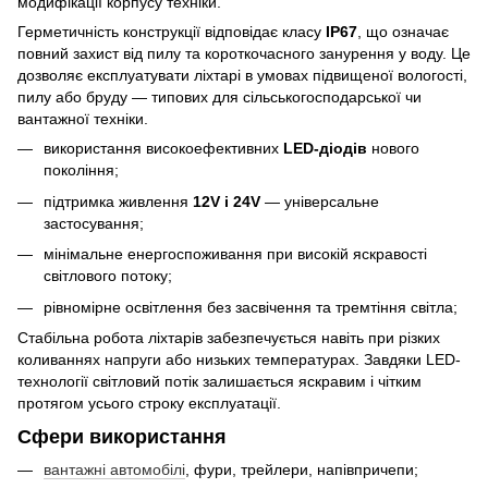
модифікації корпусу техніки.
Герметичність конструкції відповідає класу
IP67
, що означає
повний захист від пилу та короткочасного занурення у воду. Це
дозволяє експлуатувати ліхтарі в умовах підвищеної вологості,
пилу або бруду — типових для сільськогосподарської чи
вантажної техніки.
використання високоефективних
LED-діодів
нового
покоління;
підтримка живлення
12V і 24V
— універсальне
застосування;
мінімальне енергоспоживання при високій яскравості
світлового потоку;
рівномірне освітлення без засвічення та тремтіння світла;
Стабільна робота ліхтарів забезпечується навіть при різких
коливаннях напруги або низьких температурах. Завдяки LED-
технології світловий потік залишається яскравим і чітким
протягом усього строку експлуатації.
Сфери використання
вантажні автомобілі
, фури, трейлери, напівпричепи;