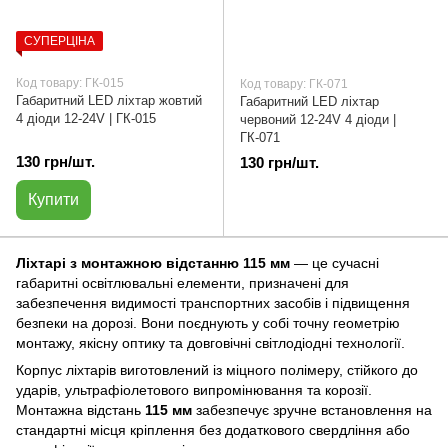
СУПЕРЦІНА
Код товару: ГК-015
Код товару: ГК-071
Габаритний LED ліхтар жовтий
Габаритний LED ліхтар
4 діоди 12-24V | ГК-015
червоний 12-24V 4 діоди |
ГК-071
130 грн/шт.
130 грн/шт.
Купити
Ліхтарі з монтажною відстанню 115 мм
— це сучасні
габаритні освітлювальні елементи, призначені для
забезпечення видимості транспортних засобів і підвищення
безпеки на дорозі. Вони поєднують у собі точну геометрію
монтажу, якісну оптику та довговічні світлодіодні технології.
Корпус ліхтарів виготовлений із міцного полімеру, стійкого до
ударів, ультрафіолетового випромінювання та корозії.
Монтажна відстань
115 мм
забезпечує зручне встановлення на
стандартні місця кріплення без додаткового свердління або