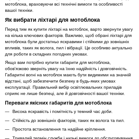
мотоблока, враховуючи всі технічні вимоги та особливості
вашої техніки.
Як вибрати ліхтарі для мотоблока
Перед тим як купити ліхтарі на мотоблок, варто звернути увагу
на кілька ключових факторів. Важливо, щоб обрані ліхтарі для
мотоблока були достатньо яскравими і стійкими до зовнішніх
впливів, таких як волога, пил і вібрації. Це особливо актуально
для роботи в складних погодних умовах.
Якщо вам потрібно купити габарити для мотоблока,
обов'язково зверніть увагу на їхню надійність і довговічність.
Габаритні вогні на мотоблок мають бути видимими на значній
відстані, щоб забезпечити безпеку в будь-яких умовах
експлуатації. Правильний вибір освітлювальних приладів
сприяє не лише безпеці, але й довговічності вашої техніки.
Переваги якісних габаритів для мотоблока
Висока яскравість і помітність у темний час доби.
Стійкість до зовнішніх факторів, таких як волога та пил.
Простота встановлення та надійне кріплення.
Тривалий термін служби і низькі вимоги до обслуговування.