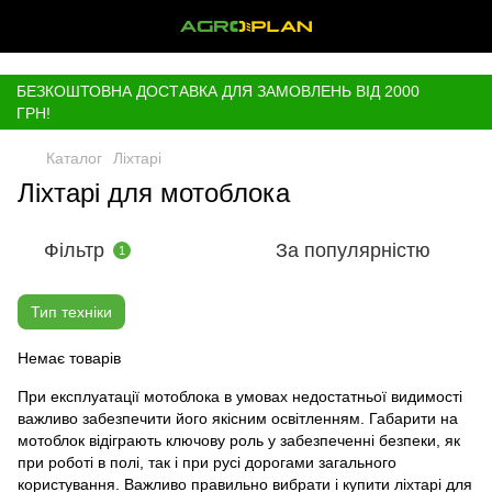
,
БЕЗКОШТОВНА ДОСТАВКА ДЛЯ ЗАМОВЛЕНЬ ВІД 2000
ГРН!
Каталог
Ліхтарі
Ліхтарі для мотоблока
Фільтр
За популярністю
1
Тип техніки
Немає товарів
При експлуатації мотоблока в умовах недостатньої видимості
важливо забезпечити його якісним освітленням. Габарити на
мотоблок відіграють ключову роль у забезпеченні безпеки, як
при роботі в полі, так і при русі дорогами загального
користування. Важливо правильно вибрати і купити ліхтарі для