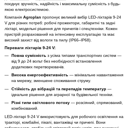
поєднує зручність, надійність і максимальну сумісність з будь-
якою електросистемою.
Компанія
Agroplan
пропонує великий вибір LED-ліхтарів 9-24
V для різних потреб: робочі прожектори, габаритні та задні
ліхтарі, модельні рішення для причепів і спецтехніки. Кожен
пристрій розрахований на інтенсивну експлуатацію та має
високий захист від вологи та пилу (IP66–IP68).
Переваги ліхтарів 9-24 V:
Повна сумісність
з усіма типами транспортних систем —
від 9 до 24 вольт без необхідності встановлення
додаткових перетворювачів.
Висока енергоефективність
— мінімальне навантаження
на мережу, зменшене споживання струму.
Стійкість до вібрацій та перепадів температур
—
ідеальне рішення для аграрної та будівельної техніки.
Різні типи світлового потоку
— розсіяний, спрямований,
комбінований.
LED-ліхтарі 9-24 V використовують для робочого освітлення на
тракторі, комбайні, пікапі, вантажівці чи причепі. Вони
забезпечують стабільний світловий потік навіть при зниженні