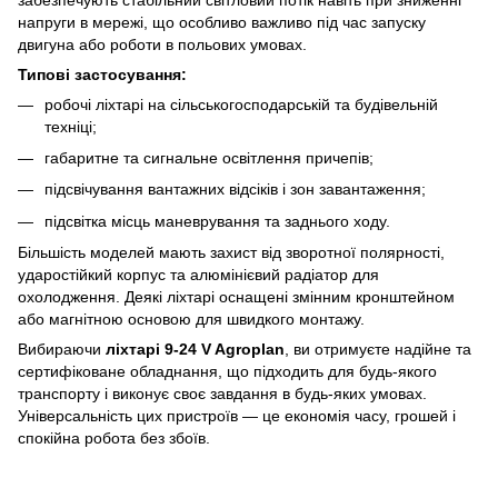
напруги в мережі, що особливо важливо під час запуску
двигуна або роботи в польових умовах.
Типові застосування:
робочі ліхтарі на сільськогосподарській та будівельній
техніці;
габаритне та сигнальне освітлення причепів;
підсвічування вантажних відсіків і зон завантаження;
підсвітка місць маневрування та заднього ходу.
Більшість моделей мають захист від зворотної полярності,
ударостійкий корпус та алюмінієвий радіатор для
охолодження. Деякі ліхтарі оснащені змінним кронштейном
або магнітною основою для швидкого монтажу.
Вибираючи
ліхтарі 9-24 V Agroplan
, ви отримуєте надійне та
сертифіковане обладнання, що підходить для будь-якого
транспорту і виконує своє завдання в будь-яких умовах.
Універсальність цих пристроїв — це економія часу, грошей і
спокійна робота без збоїв.