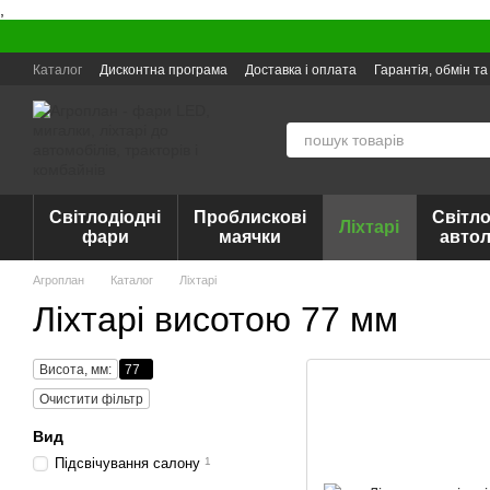
,
Перейти до основного контенту
Каталог
Дисконтна програма
Доставка і оплата
Гарантія, обмін т
Світлодіодні
Проблискові
Світло
Ліхтарі
фари
маячки
авто
Агроплан
Каталог
Ліхтарі
Ліхтарі висотою 77 мм
Висота, мм:
77
Очистити фільтр
Вид
Підсвічування салону
1