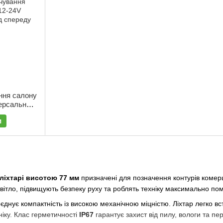
ання салону
ерсальний
и
 ліхтарі висотою 77 мм
призначені для позначення контурів комерці
вітло, підвищують безпеку руху та роблять техніку максимально пом
днує компактність із високою механічною міцністю. Ліхтар легко вс
ніку. Клас герметичності
IP67
гарантує захист від пилу, вологи та п