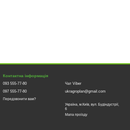
Контактна інформація
093 555-77-80
Чат Viber
097 555-77-80
ukragroplan@gmail.com
Передзвонити вам?
Україна, м.Київ, вул. Будіндустрії,
6
Мапа проїзду