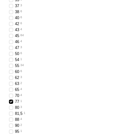
Універсальність — су
37
3
38
6
Застосування
40
6
42
6
Вантажні автомобілі
,
43
4
Сільськогосподарська
45
84
46
4
Будівельна та дорожн
47
3
Комунальні та спеціал
50
6
54
1
Габаритні LED ліхтарі 
55
34
видимість техніки і зручн
60
6
62
3
63
2
65
4
70
4
77
1
80
3
81,5
1
88
4
90
2
95
1