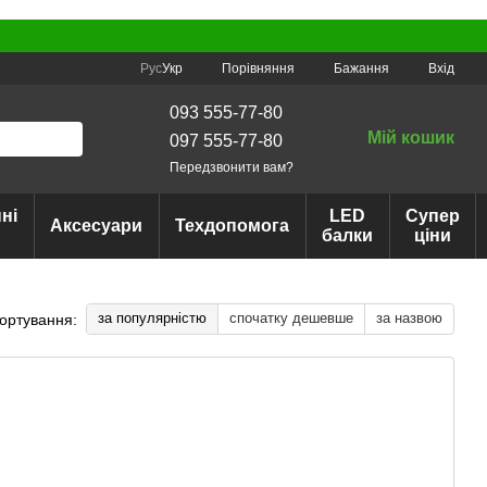
Порівняння
Рус
Укр
Бажання
Вхід
093 555-77-80
Мій кошик
097 555-77-80
Передзвонити вам?
ні
LED
Супер
Аксесуари
Техдопомога
балки
ціни
за популярністю
спочатку дешевше
за назвою
ортування: