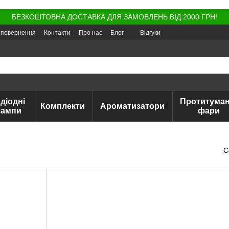
БЕЗКОШТОВНА ДОСТАВКА ДЛЯ ЗАМОВЛЕНЬ ВІД 2000 ГРН!
а повернення
Контакти
Про нас
Блог
Відгуки
діодні
Протитуман
Комплекти
Ароматизатори
лампи
фари
С