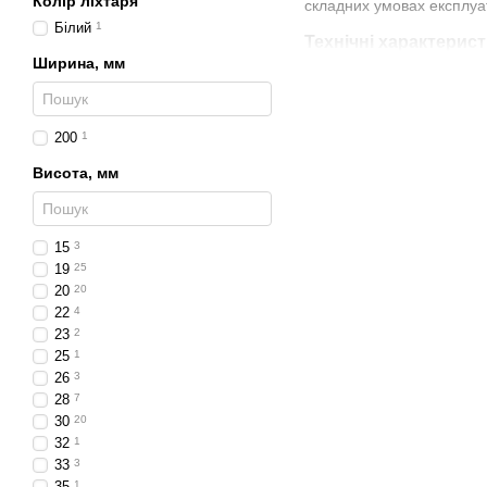
Колір ліхтаря
складних умовах експлуат
Білий
1
Технічні характерис
Ширина, мм
Тип джерела світла:
Висота корпусу:
77 м
200
1
Робоча напруга:
12V 
Висота, мм
Клас захисту:
IP67
Світлові функції: габа
Матеріал лінзи: удар
15
3
19
25
Матеріал корпусу: ан
20
20
Тип монтажу: гвинтов
22
4
23
2
Переваги
25
1
Висота корпусу
77 м
26
3
28
7
Яскраве та стабільне 
30
20
Повна герметичність 
32
1
33
3
Міцний корпус, стійкий
35
1