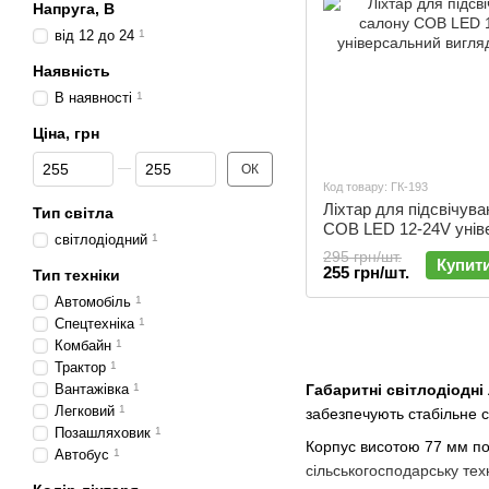
Напруга, В
від 12 до 24
1
Наявність
В наявності
1
Ціна, грн
Від Ціна, грн
До Ціна, грн
ОК
Код товару: ГК-193
Ліхтар для підсвічув
Тип світла
COB LED 12-24V унів
cвітлодіодний
1
| ГК-193
295 грн/шт.
Купит
255 грн/шт.
Тип техніки
Автомобіль
1
Спецтехніка
1
Комбайн
1
Трактор
1
Вантажівка
1
Габаритні світлодіодні
Легковий
1
забезпечують стабільне с
Позашляховик
1
Корпус висотою 77 мм поє
Автобус
1
сільськогосподарську тех