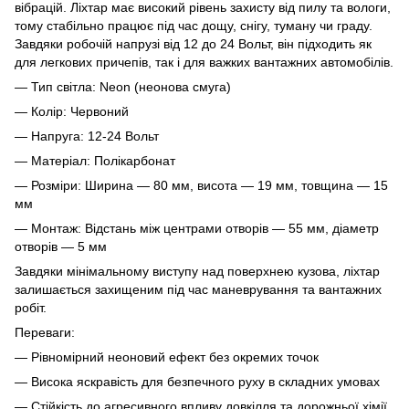
вібрацій. Ліхтар має високий рівень захисту від пилу та вологи,
тому стабільно працює під час дощу, снігу, туману чи граду.
Завдяки робочій напрузі від 12 до 24 Вольт, він підходить як
для легкових причепів, так і для важких вантажних автомобілів.
— Тип світла: Neon (неонова смуга)
— Колір: Червоний
— Напруга: 12-24 Вольт
— Матеріал: Полікарбонат
— Розміри: Ширина — 80 мм, висота — 19 мм, товщина — 15
мм
— Монтаж: Відстань між центрами отворів — 55 мм, діаметр
отворів — 5 мм
Завдяки мінімальному виступу над поверхнею кузова, ліхтар
залишається захищеним під час маневрування та вантажних
робіт.
Переваги:
— Рівномірний неоновий ефект без окремих точок
— Висока яскравість для безпечного руху в складних умовах
— Стійкість до агресивного впливу довкілля та дорожньої хімії