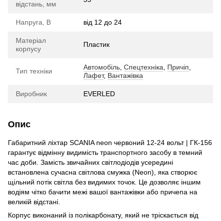
відстань, мм
Напруга, В
від 12 до 24
Матеріал
Пластик
корпусу
Автомобіль
,
Спецтехніка
,
Причіп
,
Тип техніки
Лафет
,
Вантажівка
Виробник
EVERLED
Опис
Габаритний ліхтар SCANIA neon червоний 12-24 вольт | ГК-156
гарантує відмінну видимість транспортного засобу в темний
час доби. Замість звичайних світлодіодів усередині
встановлена сучасна світлова смужка (Neon), яка створює
щільний потік світла без видимих точок. Це дозволяє іншим
водіям чітко бачити межі вашої вантажівки або причепа на
великій відстані.
Корпус виконаний із полікарбонату, який не тріскається від