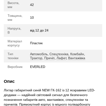
Висота,
42
мм
Товщина,
10
мм
Напруга,
від 12 до 24
В
Матеріал
Пластик
корпусу
Тип
Автомобіль
,
Спецтехніка
,
Комбайн
,
техніки
Трактор
,
Причіп
,
Лафет
,
Вантажівка
Виробник
EVERLED
Опис
Ліхтар габаритний синій NEW ГК-162 із 12 яскравими LED-
діодами — надійний світловий сигнал для безпечного
позначення габаритів авто, вантажівок, спецтехніки та
причепів. Прямокутний корпус із міцного полікарбонату