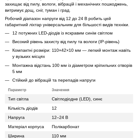
захищає від пилу, вологи, вібрацій і механічних пошкоджень,
витримує дощ, сніг, туман і град.
Робочий діапазон напруги від 12 до 24 В робить цей
габаритний ліхтар універсальним для більшості видів техніки.
12 потужних LED-діодів із яскравим синім світлом
Високий рівень захисту від пилу та вологи (IP-рівень)
Компактні розміри: 110×42×10 мм — легкий монтаж навіть
у вузьких місцях
Монтажна відстань 100 мм із діаметром кріпильних отворів
5 мм
Стійкий до вібрацій та перепадів напруги
Параметр
Значення
Тип світла
Світлодіодне (LED), синє
Кількість діодів
12
Напруга
12–24 В
Матеріал корпуса
Полікарбонат
Ширина
110 мм