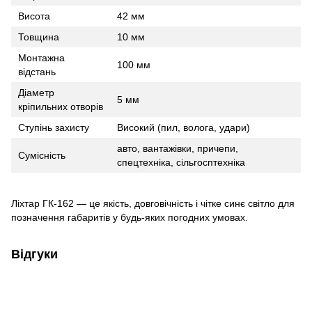
Висота
42 мм
Товщина
10 мм
Монтажна
100 мм
відстань
Діаметр
5 мм
кріпильних отворів
Ступінь захисту
Високий (пил, волога, удари)
авто, вантажівки, причепи,
Сумісність
спецтехніка, сільгосптехніка
Ліхтар ГК-162 — це якість, довговічність і чітке синє світло для
позначення габаритів у будь-яких погодних умовах.
Відгуки