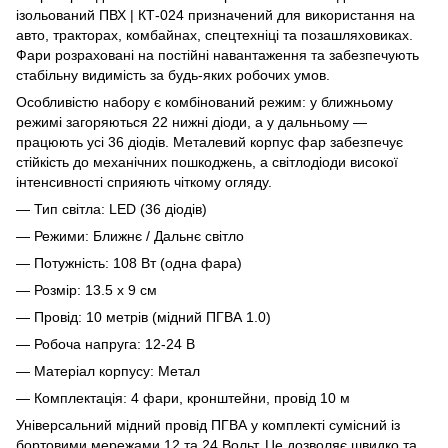
ізольований ПВХ | КТ-024 призначений для використання на
авто, тракторах, комбайнах, спецтехніці та позашляховиках.
Фари розраховані на постійні навантаження та забезпечують
стабільну видимість за будь-яких робочих умов.
Особливістю набору є комбінований режим: у ближньому
режимі загоряються 22 нижні діоди, а у дальньому —
працюють усі 36 діодів. Металевий корпус фар забезпечує
стійкість до механічних пошкоджень, а світлодіоди високої
інтенсивності сприяють чіткому огляду.
— Тип світла: LED (36 діодів)
— Режими: Ближнє / Дальнє світло
— Потужність: 108 Вт (одна фара)
— Розмір: 13.5 х 9 см
— Провід: 10 метрів (мідний ПГВА 1.0)
— Робоча напруга: 12-24 В
— Матеріал корпусу: Метал
— Комплектація: 4 фари, кронштейни, провід 10 м
Універсальний мідний провід ПГВА у комплекті сумісний із
бортовими мережами 12 та 24 Вольт. Це дозволяє швидко та