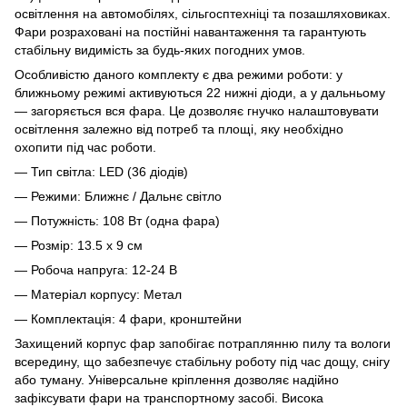
освітлення на автомобілях, сільгосптехніці та позашляховиках.
Фари розраховані на постійні навантаження та гарантують
стабільну видимість за будь-яких погодних умов.
Особливістю даного комплекту є два режими роботи: у
ближньому режимі активуються 22 нижні діоди, а у дальньому
— загоряється вся фара. Це дозволяє гнучко налаштовувати
освітлення залежно від потреб та площі, яку необхідно
охопити під час роботи.
— Тип світла: LED (36 діодів)
— Режими: Ближнє / Дальнє світло
— Потужність: 108 Вт (одна фара)
— Розмір: 13.5 х 9 см
— Робоча напруга: 12-24 В
— Матеріал корпусу: Метал
— Комплектація: 4 фари, кронштейни
Захищений корпус фар запобігає потраплянню пилу та вологи
всередину, що забезпечує стабільну роботу під час дощу, снігу
або туману. Універсальне кріплення дозволяє надійно
зафіксувати фари на транспортному засобі. Висока