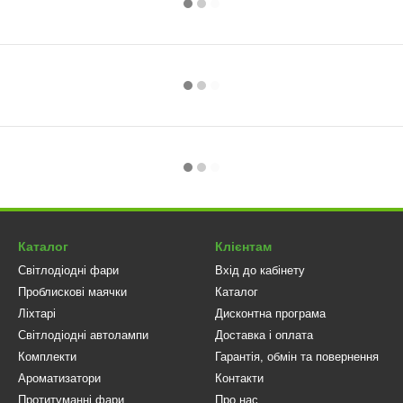
Каталог
Клієнтам
Світлодіодні фари
Вхід до кабінету
Проблискові маячки
Каталог
Ліхтарі
Дисконтна програма
Світлодіодні автолампи
Доставка і оплата
Комплекти
Гарантія, обмін та повернення
Ароматизатори
Контакти
Протитуманні фари
Про нас