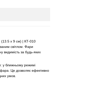
13.5 х 9 см) | КТ-010
ваним світлом. Фари
ну видимість за будь-яких
и: у ближньому режимі
я фара. Це дозволяє ефективно
дних умов.