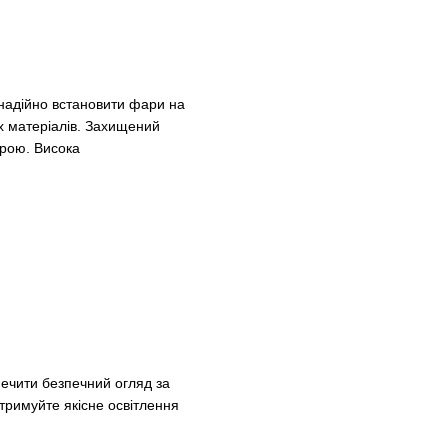
 надійно встановити фари на
х матеріалів. Захищений
трою. Висока
ечити безпечний огляд за
дтримуйте якісне освітлення