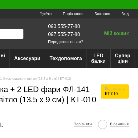
Порівняння
Рус
Укр
Бажання
Вхід
093 555-77-80
Мій кошик
097 555-77-80
Передзвонити вам?
ні
LED
Супер
Аксесуари
Техдопомога
балки
ціни
ближнє/дальнє світло (13.5 х 9 см) | КТ-010
ка + 2 LED фари ФЛ-141
Код товару
КТ-010
тло (13.5 х 9 см) | КТ-010
.
Порівняти
В бажання