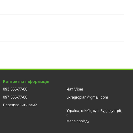
Контактна інформація
093 555-77-80
Чат Viber
097 555-77-80
ukragroplan@gmail.com
Передзвонити вам?
Україна, м.Київ, вул. Будіндустрії,
6
Мапа проїзду