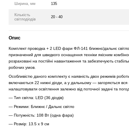
Ширина, мм
135
Кількість
20 - 40
світлодіодів
Опис
Комплект проводка + 2 LED фари ФЛ-141 ближнє/дальнє світло (
призначений для швидкого оснащення техніки якісним комбіно
розраховані на постійні навантаження та забезпечують стабіль
робочих умов.
Особливістю даного комплекту є наявність двох режимів робот
включаються 22 нижні діоди, а у дальньому — загоряється вс
налаштовувати освітлення залежно від поточної задачі та пого
— Тип світла: LED (36 діодів)
— Режими: Ближнє / Дальнє світло
— Потужність: 108 Вт (одна фара)
— Розмір: 13.5 х 9 см