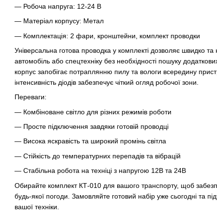
— Робоча напруга: 12-24 В
— Матеріал корпусу: Метал
— Комплектація: 2 фари, кронштейни, комплект проводки
Універсальна готова проводка у комплекті дозволяє швидко та
автомобіль або спецтехніку без необхідності пошуку додаткови
корпус запобігає потраплянню пилу та вологи всередину прис
інтенсивність діодів забезпечує чіткий огляд робочої зони.
Переваги:
— Комбіноване світло для різних режимів роботи
— Просте підключення завдяки готовій проводці
— Висока яскравість та широкий промінь світла
— Стійкість до температурних перепадів та вібрацій
— Стабільна робота на техніці з напругою 12В та 24В
Обирайте комплект КТ-010 для вашого транспорту, щоб забезп
будь-якої погоди. Замовляйте готовий набір уже сьогодні та пі
вашої техніки.