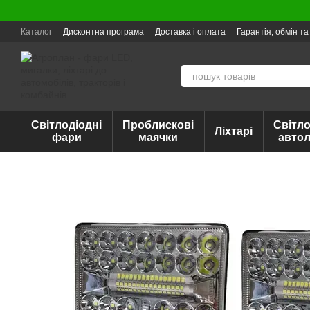
Перейти до основного контенту
Каталог
Дисконтна програма
Доставка і оплата
Гарантія, обмін т
Світлодіодні
Проблискові
Світло
Ліхтарі
фари
маячки
авто