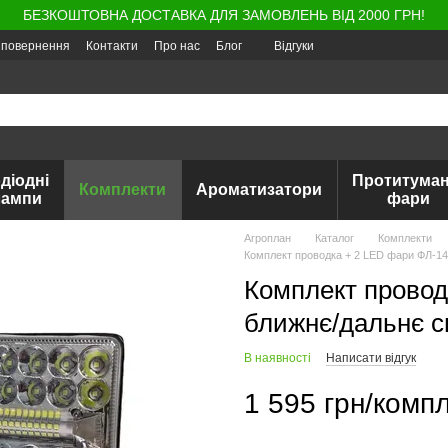
БЕЗКОШТОВНА ДОСТАВКА ДЛЯ ЗАМОВЛЕНЬ ВІД 2000 ГРН!
а повернення
Контакти
Про нас
Блог
Відгуки
діодні
Протитуман
Комплекти
Ароматизатори
лампи
фари
Агроплан
Каталог
Комплекти
Комплект проводка + 2 LED фари ФЛ-141 
Комплект провод
ближнє/дальнє сві
В наявності
Написати відгук
1 595 грн/компл