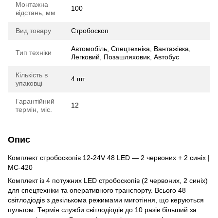
Монтажна
100
відстань, мм
Вид товару
Стробоскоп
Автомобіль, Спецтехніка, Вантажівка,
Тип техніки
Легковий, Позашляховик, Автобус
Кількість в
4 шт.
упаковці
Гарантійний
12
термін, міс.
Опис
Комплект стробоскопів 12-24V 48 LED — 2 червоних + 2 синіх |
МС-420
Комплект із 4 потужних LED стробоскопів (2 червоних, 2 синіх)
для спецтехніки та оперативного транспорту. Всього 48
світлодіодів з декількома режимами миготіння, що керуються
пультом. Термін служби світлодіодів до 10 разів більший за