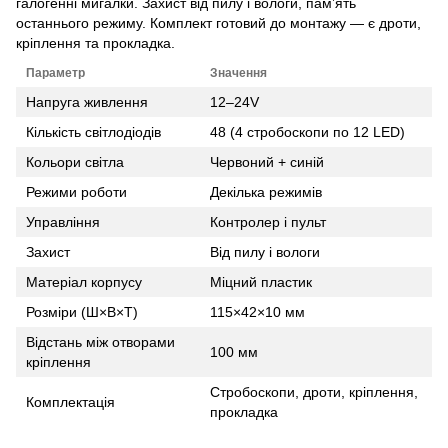
галогенні мигалки. Захист від пилу і вологи, пам’ять
останнього режиму. Комплект готовий до монтажу — є дроти,
кріплення та прокладка.
Параметр
Значення
Напруга живлення
12–24V
Кількість світлодіодів
48 (4 стробоскопи по 12 LED)
Кольори світла
Червоний + синій
Режими роботи
Декілька режимів
Управління
Контролер і пульт
Захист
Від пилу і вологи
Матеріал корпусу
Міцний пластик
Розміри (Ш×В×Т)
115×42×10 мм
Відстань між отворами
100 мм
кріплення
Стробоскопи, дроти, кріплення,
Комплектація
прокладка