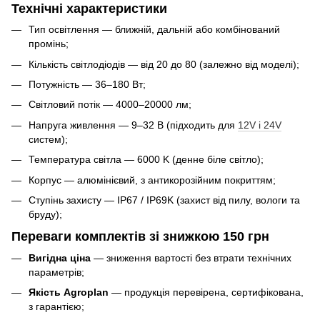
Технічні характеристики
Тип освітлення — ближній, дальній або комбінований
промінь;
Кількість світлодіодів — від 20 до 80 (залежно від моделі);
Потужність — 36–180 Вт;
Світловий потік — 4000–20000 лм;
Напруга живлення — 9–32 В (підходить для
12V і 24V
систем);
Температура світла — 6000 K (денне біле світло);
Корпус — алюмінієвий, з антикорозійним покриттям;
Ступінь захисту — IP67 / IP69K (захист від пилу, вологи та
бруду);
Переваги комплектів зі знижкою 150 грн
Вигідна ціна
— зниження вартості без втрати технічних
параметрів;
Якість Agroplan
— продукція перевірена, сертифікована,
з гарантією;