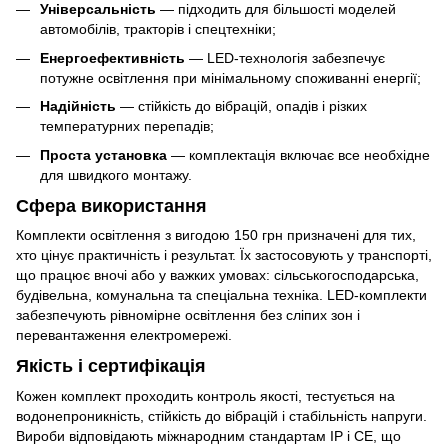
Універсальність
— підходить для більшості моделей
автомобілів, тракторів і спецтехніки;
Енергоефективність
— LED-технологія забезпечує
потужне освітлення при мінімальному споживанні енергії;
Надійність
— стійкість до вібрацій, опадів і різких
температурних перепадів;
Проста установка
— комплектація включає все необхідне
для швидкого монтажу.
Сфера використання
Комплекти освітлення з вигодою 150 грн призначені для тих,
хто цінує практичність і результат. Їх застосовують у транспорті,
що працює вночі або у важких умовах: сільськогосподарська,
будівельна, комунальна та спеціальна техніка. LED-комплекти
забезпечують рівномірне освітлення без сліпих зон і
перевантаження електромережі.
Якість і сертифікація
Кожен комплект проходить контроль якості, тестується на
водонепроникність, стійкість до вібрацій і стабільність напруги.
Вироби відповідають міжнародним стандартам IP і CE, що