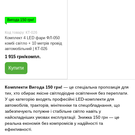
Вигода 150 грн!
Код товару: КТ-026
Комплект 4 LED фари ФЛ-050
комбі світло + 10 метрів провід
автомобільний | КТ-026
1 915 грн/компл.
Купити
Комплекти Вигода 150 грн!
— це спеціальна пропозиція для
тих, хто обирає якісне світлодіодне освітлення без переплати.
У цю категорію входять професійні LED-комплекти для
автомобілів, тракторів, мінітехніки та спецобладнання, що
забезпечують потужне і стабільне світло навіть у
найскладніших умовах експлуатації. Знижка 150 грн — це
реальна економія без компромісів у надійності та
ефективності.