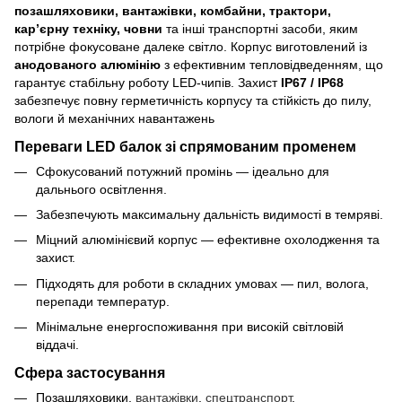
позашляховики, вантажівки, комбайни, трактори,
кар’єрну техніку, човни
та інші транспортні засоби, яким
потрібне фокусоване далеке світло. Корпус виготовлений із
анодованого алюмінію
з ефективним тепловідведенням, що
гарантує стабільну роботу LED-чипів. Захист
IP67 / IP68
забезпечує повну герметичність корпусу та стійкість до пилу,
вологи й механічних навантажень
Переваги LED балок зі спрямованим променем
Сфокусований потужний промінь — ідеально для
дальнього освітлення.
Забезпечують максимальну дальність видимості в темряві.
Міцний алюмінієвий корпус — ефективне охолодження та
захист.
Підходять для роботи в складних умовах — пил, волога,
перепади температур.
Мінімальне енергоспоживання при високій світловій
віддачі.
Сфера застосування
Позашляховики,
вантажівки
,
спецтранспорт
.