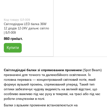
Код товару: БЛ-009
Світлодіодна LED балка 36W
12 діодів 12-24V дальнє світло
| БЛ-009
860 грн/шт.
Купити
Світлодіодні балки зі спрямованим променем
(Spot Beam)
призначені для точного та далекобійного освітлення. Їх
головна перевага — концентрований світловий потік, який
формує вузький промінь, спрямований уперед. Такий тип
оптики забезпечує чудову видимість на великій відстані, що
особливо важливо під час руху в темряві, на трасі або під час
роботи спецтехніки в полі.
Балки з вузьким променем встановлюються на