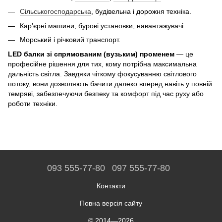
Сільськогосподарська
, будівельна і дорожня техніка.
Кар’єрні машини, бурові установки, навантажувачі.
Морський і річковий транспорт.
LED балки зі спрямованим (вузьким) променем
— це
професійне рішення для тих, кому потрібна максимальна
дальність світла. Завдяки чіткому фокусуванню світлового
потоку, вони дозволяють бачити далеко вперед навіть у повній
темряві, забезпечуючи безпеку та комфорт під час руху або
роботи техніки.
093 555-77-80
097 555-77-80
Контакти
Повна версія сайту
© 2014—2026