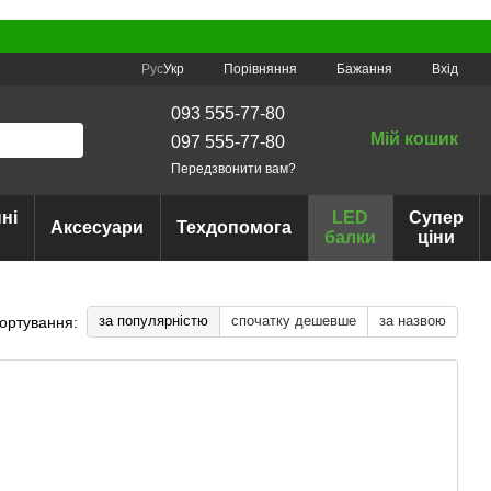
Порівняння
Рус
Укр
Бажання
Вхід
093 555-77-80
Мій кошик
097 555-77-80
Передзвонити вам?
ні
LED
Супер
Аксесуари
Техдопомога
балки
ціни
за популярністю
спочатку дешевше
за назвою
ортування: