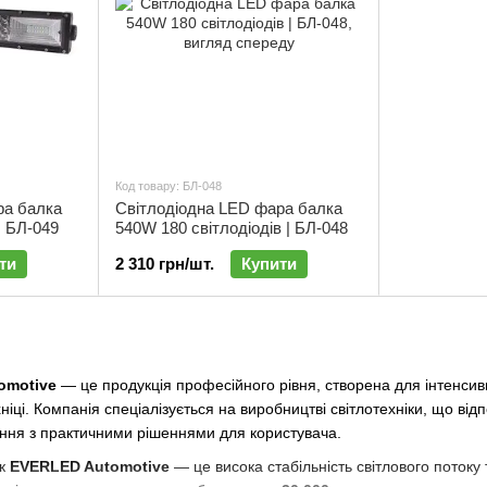
Код товару: БЛ-048
ра балка
Світлодіодна LED фара балка
| БЛ-049
540W 180 світлодіодів | БЛ-048
ти
2 310 грн/шт.
Купити
omotive
— це продукція професійного рівня, створена для інтенсивно
хніці. Компанія спеціалізується на виробництві світлотехніки, що в
лення з практичними рішеннями для користувача.
ок
EVERLED Automotive
— це висока стабільність світлового потоку