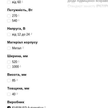
діоди підвищеної яскрав
від 60
1
Стандарт захисту
IP67/IP
Потужність, Вт
Особливу увагу виробник
270
1
зустрічного транспорту й
540
1
використовувати їх і в д
Напруга, В
Асортимент EVERLED Auto
від 12 до 24
2
з
легковими автомобілям
та універсальним кронш
Матеріал корпусу
каркас техніки.
Метал
2
Важливою перевагою є бал
Ширина, мм
втрачає яскравості з час
520
1
термостійкість і герметич
1000
1
Для підприємств і користув
Висота, мм
ефективне освітлення роб
85
2
Товщина, мм
40
2
Виробник
EVERLED Automotive
2