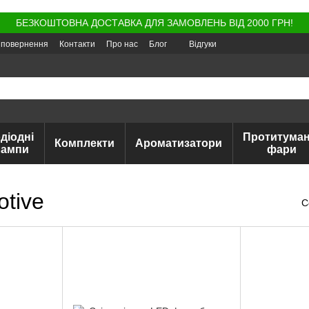
БЕЗКОШТОВНА ДОСТАВКА ДЛЯ ЗАМОВЛЕНЬ ВІД 2000 ГРН!
а повернення
Контакти
Про нас
Блог
Відгуки
діодні
Протитуман
Комплекти
Ароматизатори
лампи
фари
tive
С