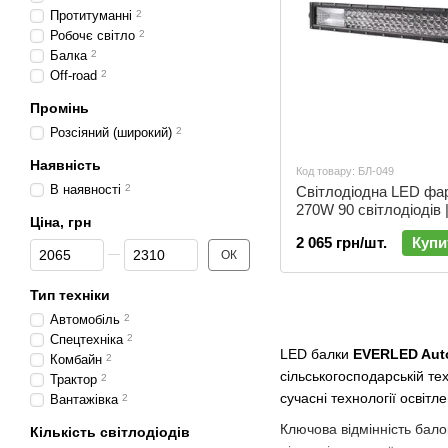
Протитуманні
2
Робочє світло
2
Балка
2
Off-road
2
Промінь
Розсіяний (широкий)
2
Наявність
Код товару: БЛ-049
В наявності
2
Світлодіодна LED фа
270W 90 світлодіодів 
Ціна, грн
2 065 грн/шт.
Купи
Від Ціна, грн
До Ціна, грн
ОК
Тип техніки
Автомобіль
2
Спецтехніка
2
LED балки
EVERLED Aut
Комбайн
2
сільськогосподарській те
Трактор
2
сучасні технології освіт
Вантажівка
2
Ключова відмінність бал
Кількість світлодіодів