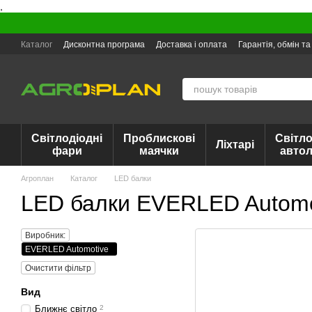
,
Перейти до основного контенту
Каталог
Дисконтна програма
Доставка і оплата
Гарантія, обмін т
Світлодіодні
Проблискові
Світло
Ліхтарі
фари
маячки
авто
Агроплан
Каталог
LED балки
LED балки EVERLED Automo
Виробник:
EVERLED Automotive
Очистити фільтр
Вид
Ближнє світло
2