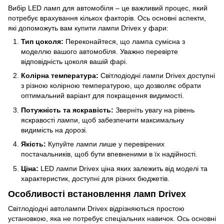
Вибір LED ламп для автомобіля – це важливий процес, який
потребує врахування кількох факторів. Ось основні аспекти,
які допоможуть вам купити лампи Drivex у фари:
Тип цоколя:
Переконайтеся, що лампа сумісна з
моделлю вашого автомобіля. Уважно перевірте
відповідність цоколя вашій фарі.
Колірна температура:
Світлодіодні лампи Drivex доступні
з різною колірною температурою, що дозволяє обрати
оптимальний варіант для покращення видимості.
Потужність та яскравість:
Зверніть увагу на рівень
яскравості лампи, щоб забезпечити максимальну
видимість на дорозі.
Якість:
Купуйте лампи лише у перевірених
постачальників, щоб бути впевненими в їх надійності.
Ціна:
LED лампи Drivex ціна яких залежить від моделі та
характеристик, доступні для різних бюджетів.
Особливості встановлення ламп Drivex
Світлодіодні автолампи Drivex відрізняються простою
установкою, яка не потребує спеціальних навичок. Ось основні