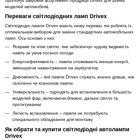
пропонує широкий асортимент продукції Drivex для різних
моделей автомобілів.
Переваги світлодіодних ламп Drivex
Світлодіодні лампи Drivex мають низку переваг, які роблять їх
оптимальним вибором для заміни стандартних автомобільних
ламп. Ось основні з них:
Яскраве та чітке світло, яке забезпечує чудову видимість
навіть за умов поганої погоди.
Енергоефективність – лампи споживають менше енергії,
зменшуючи навантаження на акумулятор.
Довговічність – led лампи Drivex служать значно довше, ніж
галогенні чи ксенонові лампи.
Універсальність – підходять для встановлення в більшість
моделей фар, включаючи ближнє, дальнє світло та
протитуманки.
Легкість встановлення – лампи не потребують
спеціального обладнання для монтажу.
Як обрати та купити світлодіодні автолампи
Drivex