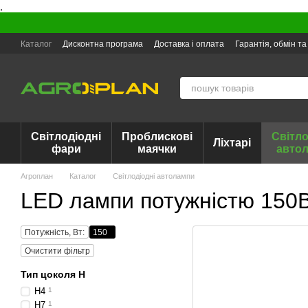
,
Перейти до основного контенту
Каталог
Дисконтна програма
Доставка і оплата
Гарантія, обмін т
Світлодіодні
Проблискові
Світло
Ліхтарі
фари
маячки
авто
Агроплан
Каталог
Світлодіодні автолампи
LED лампи потужністю 150
Потужність, Вт:
150
Очистити фільтр
Тип цоколя H
H4
1
H7
1