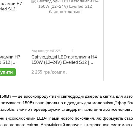
Код товару: АЛ-225
1
олампи H7
Світлодіодні LED автолампи H4
 S12 |
150W (12–24V) Everled S12 |
09
ближнє + дальнє | комплект 2
Купити
2 255 грн/компл.
шт | АЛ-225
150Вт
— це високопродуктивні світлодіодні джерела світла для авто
й потужності 150Вт вони ідеально підходять для модернізації фар б
засобів, значно перевершуючи стандартні галогенні або ксенонові 
і високоякісними LED-чіпами нового покоління, які формують стабі
 до денного світла. Алюмінієвий корпус з інтегрованою системою о