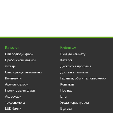
уху у темний час доби та при складних погодних умовах.
ійність
 високоякісного алюмінію для ефективного відведення тепла. Вбудо
та безпечну експлуатацію. Система охолодження гарантує тривалу р
ко встановлювати лампу без додаткових змін у фарі.
150Вт
— це оптимальне поєднання надпотужного освітлення, надійн
ть навантаження на електросистему автомобіля та служать у кілька 
Каталог
Клієнтам
езпеку на кожному кілометрі.
Світлодіодні фари
Вхід до кабінету
Проблискові маячки
Каталог
Ліхтарі
Дисконтна програма
Світлодіодні автолампи
Доставка і оплата
Комплекти
Гарантія, обмін та повернення
Ароматизатори
Контакти
Протитуманні фари
Про нас
Аксесуари
Блог
Техдопомога
Угода користувача
LED балки
Відгуки