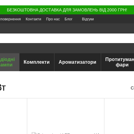
БЕЗКОШТОВНА ДОСТАВКА ДЛЯ ЗАМОВЛЕНЬ ВІД 2000 ГРН!
а повернення
Контакти
Про нас
Блог
Відгуки
діодні
Протитуман
Комплекти
Ароматизатори
лампи
фари
Вт
С