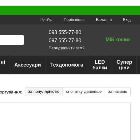
Порівняння
Рус
Укр
Бажання
Вхід
093 555-77-80
Мій кошик
097 555-77-80
Передзвонити вам?
ні
LED
Супер
Аксесуари
Техдопомога
балки
ціни
за популярністю
спочатку дешевше
за назвою
ортування: