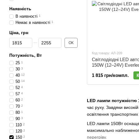
Наявність
В наявності
1
Немає в наявності
1
Ціна, грн
Від Ціна, грн
До Ціна, грн
ОК
Код товару: АЛ-209
Потужність, Вт
Світлодіодні LED авт
25
1
150W (12–24V) Everled
30
3
комплект 2 шт | АЛ-2
1 815 грн/компл.
40
12
50
14
52
4
57
4
60
2
LED лампи потужністю 
70
2
час руху. Завдяки високі
80
1
освітлення транспортних 
90
3
LED лампи 150Вт оснащен
110
2
максимально наближеного
120
2
перегріву.
150
2