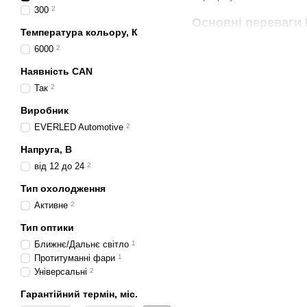
300
2
Основні переваги
Температура кольору, К
потужне та рівномірн
6000
2
значна енергоефективн
Наявність CAN
стійка і довговічна ро
Так
2
повна сумісність із с
Виробник
надійність у вібрацій
EVERLED Automotive
2
миттєве включення бе
Напруга, В
від 12 до 24
2
компактна та продума
Тип охолодження
Сфера застосуван
Активне
2
LED лампи 150Вт застос
Тип оптики
для:
Ближнє/Дальнє світло
1
легкових автомобілів 
Протитуманні фари
1
Універсальні
2
вантажних автомобілі
модернізації старих 
Гарантійний термін, міс.