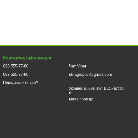
ваний драйвер стабілізує напругу та запобігає мерехтінню,
оботу навіть при тривалому використанні, а компактна
ості та енергоефективності. Вони забезпечують яскраве та
разів довше за традиційні лампи. Продукція
Agroplan
гарантує
Контактна інформація
093 555-77-80
Чат Viber
097 555-77-80
ukragroplan@gmail.com
Передзвонити вам?
Україна, м.Київ, вул. Будіндустрії,
6
Мапа проїзду