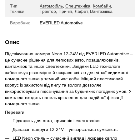
Тип
Автомобіль
,
Спецтехніка
,
Комбайн
,
техніки
Трактор
,
Причіп
,
Лафет
,
Вантажівка
Виробник
EVERLED Automotive
Опис
Підсвічування номера Neon 12-24V від EVERLED Automotive –
це сучасне рішення для легкових авто, позашляховиків,
вантажівок та іншої спецтехніки. Завдяки LED технології
забезпечує рівномірне й яскраве світло для чіткої видимості
номерного знака у темний час доби. Міцний пластиковий
корпус із захистом від пилу та вологи дозволяє
використовувати підсвічування за будь-яких погодних умов. У
комплект входить панель кріплення для надійної фіксації
номерного знака.
Переваги:
Підходить для авто, причепів і спецтехніки
Діапазон напруги 12-24V – універсальна сумісність
LED Neon стиль – сучасний вигляд і яскраве світло