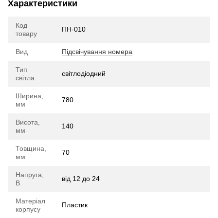
Характеристики
Код
ПН-010
товару
Вид
Підсвічування номера
Тип
cвітлодіодний
світла
Ширина,
780
мм
Висота,
140
мм
Товщина,
70
мм
Напруга,
від 12 до 24
В
Матеріал
Пластик
корпусу