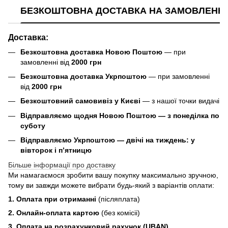
БЕЗКОШТОВНА ДОСТАВКА НА ЗАМОВЛЕННЯ В
Доставка:
Безкоштовна доставка Новою Поштою
— при
замовленні від
2000 грн
Безкоштовна доставка Укрпоштою
— при замовленні
від
2000 грн
Безкоштовний самовивіз у Києві
— з нашої точки видачі
Відправляємо щодня Новою Поштою — з понеділка по
суботу
Відправляємо Укрпоштою — двічі на тиждень: у
вівторок і п’ятницю
Більше інформації про доставку
Ми намагаємося зробити вашу покупку максимально зручною,
тому ви завжди можете вибрати будь-який з варіантів оплати:
1. Оплата при отриманні
(післяплата)
2. Онлайн-оплата картою
(без комісіі)
3. Оплата на розрахунковий рахунок (UBAN)