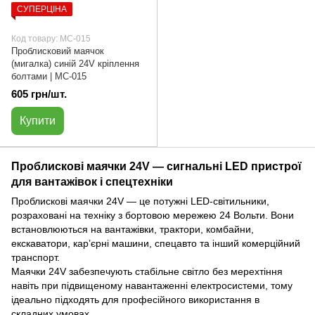
СУПЕРЦІНА
Код товару: МС-015
Проблисковий маячок
(мигалка) синій 24V кріплення
болтами | МС-015
605 грн/шт.
Купити
Проблискові маячки 24V — сигнальні LED пристрої
для вантажівок і спецтехніки
Проблискові маячки 24V — це потужні LED-світильники,
розраховані на техніку з бортовою мережею 24 Вольти. Вони
встановлюються на вантажівки, трактори, комбайни,
екскаватори, кар’єрні машини, спецавто та інший комерційний
транспорт.
Маячки 24V забезпечують стабільне світло без мерехтіння
навіть при підвищеному навантаженні електросистеми, тому
ідеально підходять для професійного використання в
складних умовах.