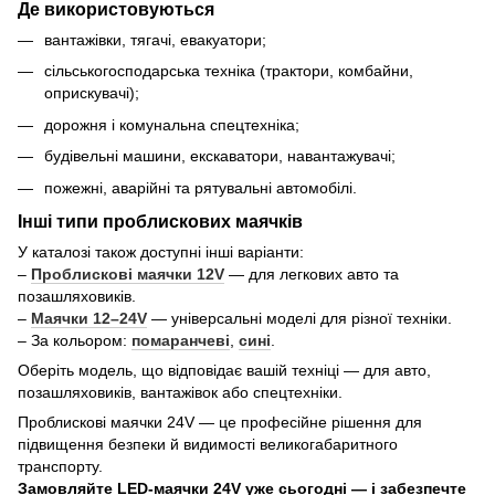
Де використовуються
вантажівки, тягачі, евакуатори;
сільськогосподарська техніка (трактори, комбайни,
оприскувачі);
дорожня і комунальна спецтехніка;
будівельні машини, екскаватори, навантажувачі;
пожежні, аварійні та рятувальні автомобілі.
Інші типи проблискових маячків
У каталозі також доступні інші варіанти:
–
Проблискові маячки 12V
— для легкових авто та
позашляховиків.
–
Маячки 12–24V
— універсальні моделі для різної техніки.
– За кольором:
помаранчеві
,
сині
.
Оберіть модель, що відповідає вашій техніці — для авто,
позашляховиків, вантажівок або спецтехніки.
Проблискові маячки 24V — це професійне рішення для
підвищення безпеки й видимості великогабаритного
транспорту.
Замовляйте LED-маячки 24V уже сьогодні — і забезпечте