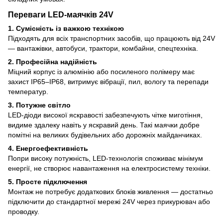
Переваги LED-маячків 24V
1. Сумісність із важкою технікою
Підходять для всіх транспортних засобів, що працюють від 24V
— вантажівки, автобуси, трактори, комбайни, спецтехніка.
2. Професійна надійність
Міцний корпус із алюмінію або посиленого полімеру має
захист IP65–IP68, витримує вібрації, пил, вологу та перепади
температур.
3. Потужне світло
LED-діоди високої яскравості забезпечують чітке миготіння,
видиме здалеку навіть у яскравий день. Такі маячки добре
помітні на великих будівельних або дорожніх майданчиках.
4. Енергоефективність
Попри високу потужність, LED-технологія споживає мінімум
енергії, не створює навантаження на електросистему техніки.
5. Просте підключення
Монтаж не потребує додаткових блоків живлення — достатньо
підключити до стандартної мережі 24V через прикурювач або
проводку.