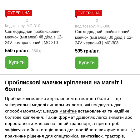
СУПЕРЦІНА
СУПЕРЦІНА
2
2
Код товару: МС-310
Код товару: МС-308
Світлодіодний проблисковий
Світлодіодний проблисковий
маячок (мигалка) 48 діодів 12-
маячок (мигалка) 30 діодів 12-
24V помаранчевий | МС-310
24V червоний | МС-308
550 грн/шт.
595 грн/шт.
860 грн
Купити
Купити
Проблискові маячки кріплення на магніт і
болти
Проблискові маячки з кріпленням на магніт і болти — це
універсальні моделі сигнальних ламп, які поєднують два
способи монтажу: швидке
магнітне
встановлення та надійне
болтове
кріплення. Такий формат дозволяє легко знімати або
переставляти маячок на інший транспорт, а при потребі —
зафіксувати його стаціонарно для постійного використання. Це
практичне рішення для спецтехніки, вантажівок, тракторів,