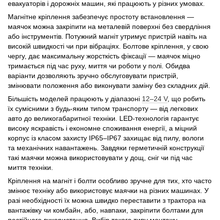
евакуаторів і дорожніх машин, які працюють у різних умовах.
Магнітне кріплення забезпечує простоту встановлення —
маячок можна закріпити на металевій поверхні без свердління
або інструментів. Потужний магніт утримує пристрій навіть на
високій швидкості чи при вібраціях. Болтове кріплення, у свою
чергу, дає максимальну жорсткість фіксації — маячок міцно
тримається під час руху, миття чи роботи у полі. Обидва
варіанти дозволяють зручно обслуговувати пристрій,
змінювати положення або виконувати заміну без складних дій.
Більшість моделей працюють у діапазоні
12–24 V
, що робить
їх сумісними з будь-яким типом транспорту — від легкових
авто до великогабаритної техніки. LED-технологія гарантує
високу яскравість і економне споживання енергії, а міцний
корпус із класом захисту IP65–IP67 захищає від пилу, вологи
та механічних навантажень. Завдяки герметичній конструкції
такі маячки можна використовувати у дощ, сніг чи під час
миття техніки.
Кріплення на магніт і болти особливо зручне для тих, хто часто
змінює техніку або використовує маячки на різних машинах. У
разі необхідності їх можна швидко переставити з трактора на
вантажівку чи комбайн, або, навпаки, закріпити болтами для
постійного використання. Вибір такого типу монтажу