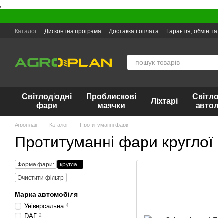
,
Перейти до основного контенту
Каталог
Дисконтна програма
Доставка і оплата
Гарантія, обмін т
Світлодіодні
Проблискові
Світло
Ліхтарі
фари
маячки
авто
Агроплан
Каталог
Протитуманні фари
Протитуманні фари кругло
Форма фари:
кругла
Очистити фільтр
Марка автомобіля
Універсальна
4
DAF
2