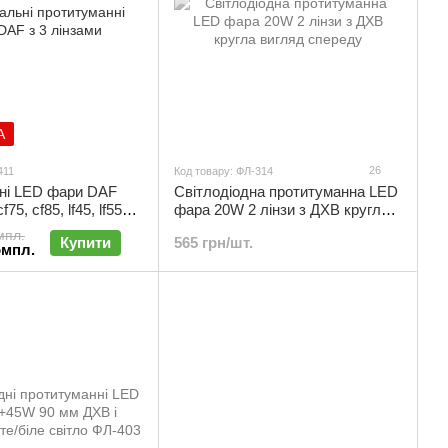
А
26
411
Код товару: ФЛ-314
ні LED фари DAF
Cвітлодіодна протитуманна LED
f75, cf85, lf45, lf55
фара 20W 2 лінзи з ДХВ кругла |
ХО (2шт) | ФЛ-411
ФЛ-314
мпл.
Купити
565 грн/шт.
омпл.