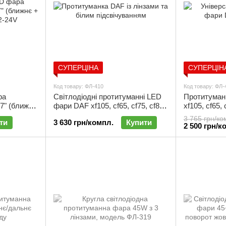
СУПЕРЦІНА
СУПЕРЦІН
Код товару: ФЛ-410
Код товару: ФЛ-
ра
Світлодіодні протитуманні LED
Протитуман
 7" (ближнє
фари DAF xf105, cf65, cf75, cf85,
xf105, cf65, c
4V |
lf45, lf55 (100мм) 12-24V (2шт) |
(100мм) з Д
3 765 грн/ко
ти
3 630 грн/компл.
Купити
ФЛ-410
2 500 грн/к