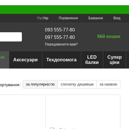
Порівняння
Рус
Укр
Бажання
Вхід
093 555-77-80
Мій кошик
097 555-77-80
Передзвонити вам?
ні
LED
Супер
Аксесуари
Техдопомога
балки
ціни
за популярністю
спочатку дешевше
за назвою
ортування: