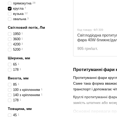
прямокутна
28
кругла
7
вузька
12
овальна
3
Світловий потік, Лм
Код товару: ФЛ-309
1950
1
Світлодіодна протит
3600
1
фара 40W ближнє/дал
4200
3
ФЛ-309
905 грн/шт.
5200
2
Ширина, мм
65
1
Протитуманні фари к
178
1
Протитуманні фари кругло
Висота, мм
Саме така форма вважаєт
85
1
транспорт і допомагає чі
100 з кріпленням
1
140 з кріпленням
1
Круглі протитуманні фари
178
1
замість штатних або можу
Товщина, мм
Основні переваги п
45
1