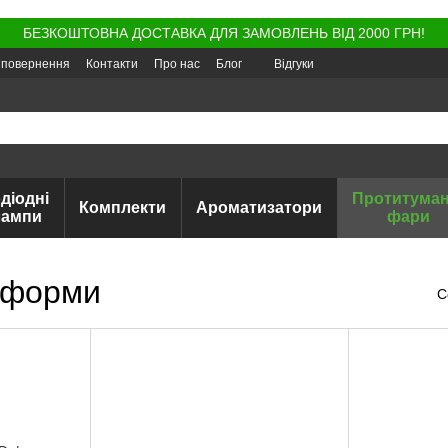
БЕЗКОШТОВНА ДОСТАВКА ДЛЯ ЗАМОВЛЕНЬ ВІД 2000 ГРН!
а повернення
Контакти
Про нас
Блог
Відгуки
діодні
Протитуман
Комплекти
Ароматизатори
лампи
фари
ї форми
С