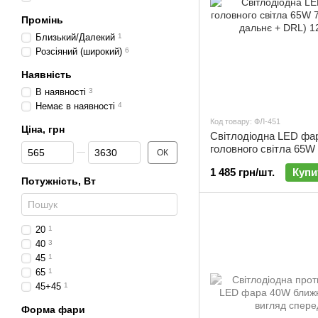
Промінь
Близький/Далекий
1
Розсіяний (широкий)
6
Наявність
В наявності
3
Немає в наявності
4
Код товару: ФЛ-451
Ціна, грн
Світлодіодна LED фа
Від Ціна, грн
До Ціна, грн
головного світла 65W
ОК
+ дальнє + DRL) 12-2
1 485 грн/шт.
Купи
ФЛ-451
Потужність, Вт
20
1
40
3
45
1
65
1
45+45
1
Форма фари