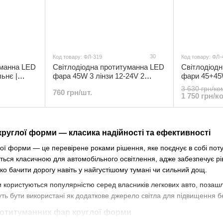
30
Код товару: ФЛ-319
Код товару: ФЛ-
уманна LED
Світлодіодна протитуманна LED
Світлодіодн
ьнє |
фара 45W 3 лінзи 12-24V 2
фари 45+45
режими кругла | ФЛ-319
поворот жов
3 630 грн/ко
760 грн/шт.
| ФЛ-403
1 750 грн/к
руглої форми — класика надійності та ефективності
ї форми — це перевірене роками рішення, яке поєднує в собі потуж
ься класичною для автомобільного освітлення, адже забезпечує рів
тко бачити дорогу навіть у найгустішому тумані чи сильний дощ.
 користуються популярністю серед власників легкових авто, позашля
ть бути використані як додаткове джерело світла для підвищення бе
ротитуманних фар круглої форми