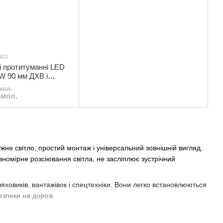
403
і протитуманні LED
W 90 мм ДХВ і
те/біле світло (2шт)
мпл.
омпл.
не світло, простий монтаж і універсальний зовнішній вигляд.
номірне розсіювання світла, не засліплює зустрічний
ховиків, вантажівок і спецтехніки. Вони легко встановлюються
зпеки на дорозі.