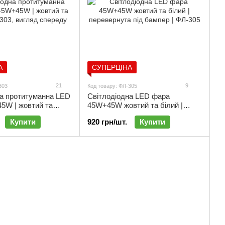
А
СУПЕРЦІНА
21
9
303
Код товару: ФЛ-305
на протитуманна LED
Світлодіодна LED фара
5W | жовтий та
45W+45W жовтий та білий |
303
перевернута під бампер |
Купити
920 грн/шт.
Купити
ФЛ-305