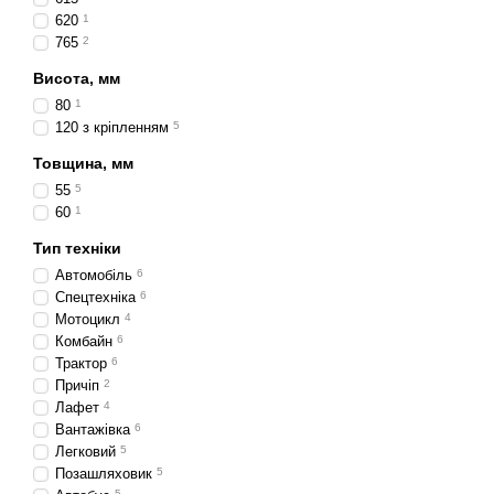
Фари шириною 120мм ство
620
1
елементи від вологи, пил
765
2
Оптична система формує ч
дискомфорту іншим учасн
Висота, мм
Це оптимальний вибір для
80
1
120 з кріпленням
5
Переваги
Товщина, мм
широкий промінь світ
55
5
міцний корпус із захи
60
1
стабільна робота під 
Тип техніки
сумісність із різними
Автомобіль
6
Спецтехніка
6
сучасний дизайн і зру
Мотоцикл
4
Де застосовуються
Комбайн
6
Трактор
6
Протитуманні фари шири
Причіп
2
легкові авто
— для п
Лафет
4
Вантажівка
6
позашляховики
— дл
Легковий
5
вантажівки і тягачі
—
Позашляховик
5
5