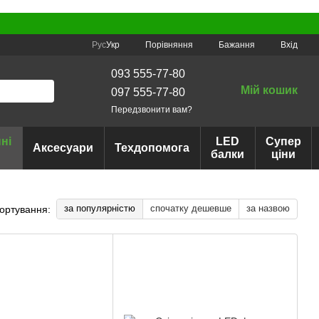
Порівняння
Рус
Укр
Бажання
Вхід
093 555-77-80
Мій кошик
097 555-77-80
Передзвонити вам?
ні
LED
Супер
Аксесуари
Техдопомога
балки
ціни
за популярністю
спочатку дешевше
за назвою
ортування: