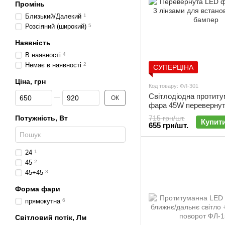
Промінь
Близький/Далекий
1
Розсіяний (широкий)
5
Наявність
В наявності
4
Немає в наявності
2
СУПЕРЦІНА
Ціна, грн
Код товару: ФЛ-301
Від Ціна, грн
До Ціна, грн
Світлодіодна протит
ОК
фара 45W перевернут
лінзами | Під бампер 
Потужність, Вт
715 грн/шт.
Купит
655 грн/шт.
24
1
45
2
45+45
3
Форма фари
прямокутна
6
Світловий потік, Лм