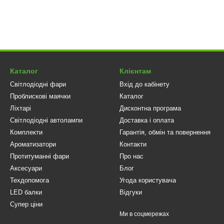
боти у нічний час чи при поганій видимості;
, автобуси, квадроцикли
— для стабільного освітлення в полі або 
аме ці фари
осягти ідеального балансу між потужністю та зручністю встановлен
 корисно на дорогах без освітлення чи під час негоди.
Каталог
Клієнтам
поєднується з різними типами кузовів і бамперів, а міцний корпус в
Світлодіодні фари
Вхід до кабінету
та ефективне світло без компромісів.
Проблискові маячки
Каталог
ою 120мм — це надійне, універсальне рішення для будь-якого транс
Ліхтарі
Дисконтна програма
 безпечну поїздку навіть у найскладніших умовах.
Світлодіодні автолампи
Доставка і оплата
аш транспорт отримає новий рівень освітлення, який гарантує комфор
Комплекти
Гарантія, обмін та повернення
Ароматизатори
Контакти
Протитуманні фари
Про нас
Аксесуари
Блог
Техдопомога
Угода користувача
LED балки
Відгуки
Супер ціни
Ми в соцмережах