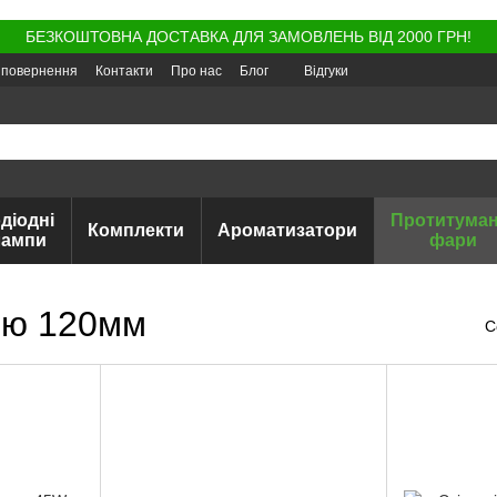
БЕЗКОШТОВНА ДОСТАВКА ДЛЯ ЗАМОВЛЕНЬ ВІД 2000 ГРН!
а повернення
Контакти
Про нас
Блог
Відгуки
діодні
Протитуман
Комплекти
Ароматизатори
лампи
фари
ою 120мм
С