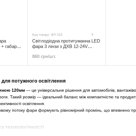
9
Код товару: ФЛ-318
ара
Cвітлодіодна протитуманна LED
 + габарит
фара 3 лінзи з ДХВ 12-24V
Л-151
прямокутна | ФЛ-318
860 грн/шт.
 для потужного освітлення
иною 120мм
— це універсальне рішення для автомобілів, вантажівок 
ги. Такий розмір — ідеальний баланс між компактністю та продукти
ективності освітлення.
овому потоку фари формують рівномірний промінь, що впевнено про
та технологічності