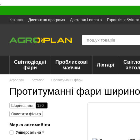
,
Перейти до основного контенту
Каталог
Дисконтна програма
Доставка і оплата
Гарантія, обмін т
Світлодіодні
Проблискові
Світло
Ліхтарі
фари
маячки
авто
Агроплан
Каталог
Протитуманні фари
Протитуманні фари ширин
Ширина, мм:
120
Очистити фільтр
Марка автомобіля
Універсальна
6