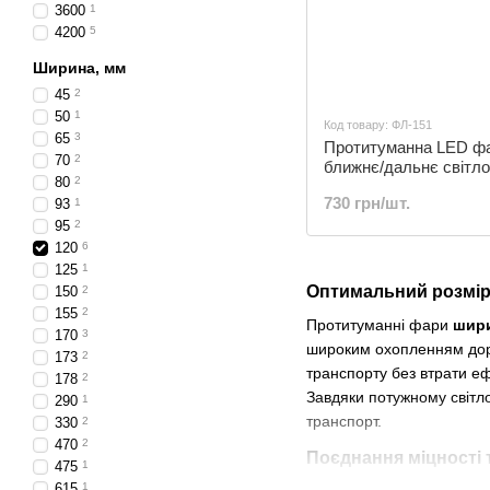
3600
1
4200
5
Ширина, мм
45
2
50
1
Код товару: ФЛ-151
65
3
Протитуманна LED ф
70
2
ближнє/дальнє світло
80
2
+ поворот 12-24V | Ф
730 грн/шт.
93
1
95
2
120
6
125
1
Оптимальний розмір
150
2
155
2
Протитуманні фари
шир
170
3
широким охопленням доро
173
2
транспорту без втрати еф
178
2
Завдяки потужному світл
290
1
транспорт.
330
2
470
2
Поєднання міцності 
475
1
615
1