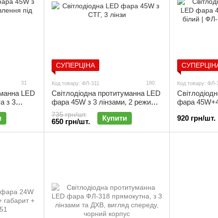
СУПЕРЦІНА
СУПЕРЦІН
31
180
Код товару: ФЛ-311
Код товару: ФЛ-
уманна LED
Світлодіодна протитуманна LED
Світлодіод
а з 3
фара 45W з 3 лінзами, 2 режими,
фара 45W+4
| ФЛ-301
прямокутна | ФЛ-311
білий | ФЛ-
735 грн/шт.
и
Купити
920 грн/шт.
650 грн/шт.