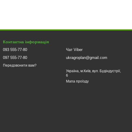
на трасі.
ня. Такі фари забезпечують сильне світло з великим кутом
Контактна інформація
итримує щоденні навантаження. Ці фари — вибір водіїв, які
093 555-77-80
Чат Viber
097 555-77-80
ukragroplan@gmail.com
порту. Вони поєднують міцність, сучасний вигляд і відмінну
Передзвонити вам?
Україна, м.Київ, вул. Будіндустрії,
т і впевненість на дорозі.
6
Мапа проїзду