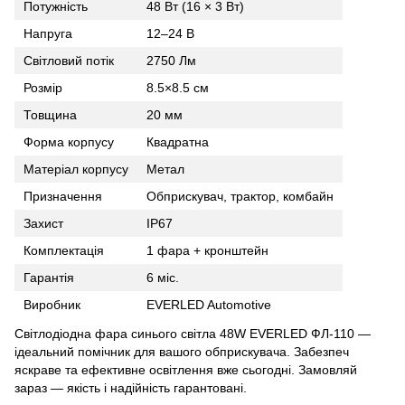
Потужність
48 Вт (16 × 3 Вт)
Напруга
12–24 В
Світловий потік
2750 Лм
Розмір
8.5×8.5 см
Товщина
20 мм
Форма корпусу
Квадратна
Матеріал корпусу
Метал
Призначення
Обприскувач, трактор, комбайн
Захист
IP67
Комплектація
1 фара + кронштейн
Гарантія
6 міс.
Виробник
EVERLED Automotive
Світлодіодна фара синього світла 48W EVERLED ФЛ-110 —
ідеальний помічник для вашого обприскувача. Забезпеч
яскраве та ефективне освітлення вже сьогодні. Замовляй
зараз — якість і надійність гарантовані.