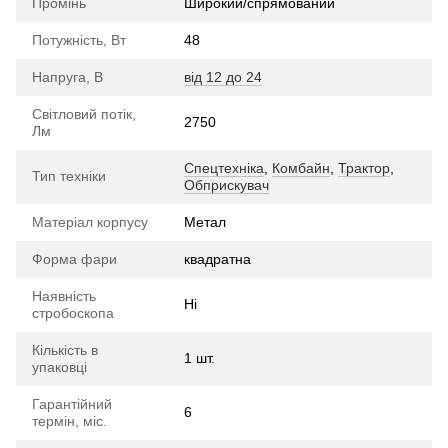
Промінь
Широкий/спрямований
Потужність, Вт
48
Напруга, В
від 12 до 24
Світловий потік,
2750
Лм
Спецтехніка
,
Комбайн
,
Трактор
,
Тип техніки
Обприскувач
Матеріал корпусу
Метал
Форма фари
квадратна
Наявність
Ні
стробоскопа
Кількість в
1 шт.
упаковці
Гарантійний
6
термін, міс.