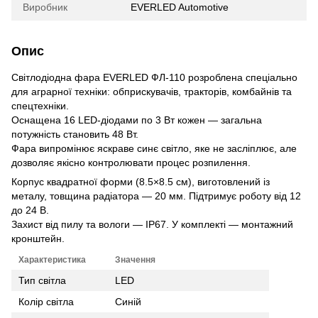
Виробник
EVERLED Automotive
Опис
Світлодіодна фара EVERLED ФЛ-110 розроблена спеціально
для аграрної техніки: обприскувачів, тракторів, комбайнів та
спецтехніки.
Оснащена 16 LED-діодами по 3 Вт кожен — загальна
потужність становить 48 Вт.
Фара випромінює яскраве синє світло, яке не засліплює, але
дозволяє якісно контролювати процес розпилення.
Корпус квадратної форми (8.5×8.5 см), виготовлений із
металу, товщина радіатора — 20 мм. Підтримує роботу від 12
до 24 В.
Захист від пилу та вологи — IP67. У комплекті — монтажний
кронштейн.
Характеристика
Значення
Тип світла
LED
Колір світла
Синій