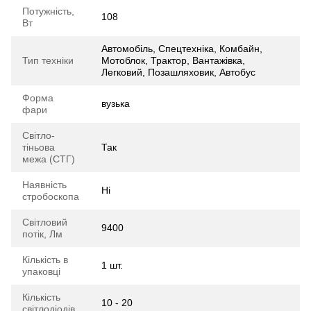
Потужність,
108
Вт
Автомобіль, Спецтехніка, Комбайн,
Тип техніки
Мотоблок, Трактор, Вантажівка,
Легковий, Позашляховик, Автобус
Форма
вузька
фари
Світло-
тіньова
Так
межа (СТГ)
Наявність
Ні
стробоскопа
Світловий
9400
потік, Лм
Кількість в
1 шт.
упаковці
Кількість
10 - 20
світлодіодів