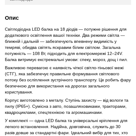
Опис
Світлодіодна LED балка на 18 діодів — потужне рішення для
додаткового освітлення вашої техніки. Два режими світла —
ближній і дальній — забезпечують впевнену видимість у
темряві, обидва світять яскравим білим світлом. Загальна
потужність — 108 Вт, підходить для електромережі 12–24V.
Балка витримує екстремальні умови: спеку, мороз, дощ і пил.
Важливою перевагою є наявність чіткої світло-тіньової межі
(СТГ), яка забезпечує правильне формування світлового
потоку без осліплення зустрічного транспорту. Це робить фару
безпечною для використання на дорогах загального
користування.
Корпус виготовлено з металу. Ступінь захисту — від вологи та
пилу (IP65+). Сумісна з авто, позашляховиками, тракторами,
квадроциклами, спецтехнікою та агромашинами.
У комплекті — одна LED балка та універсальні кріплення для
легкого встановлення. Надійна, довговічна, служить до 30
разів довше за стандартні фари. Ідеальний вибір для тих, хто