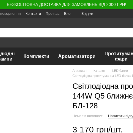
БЕЗКОШТОВНА ДОСТАВКА ДЛЯ ЗАМОВЛЕНЬ ВІД 2000 ГРН!
а повернення
Контакти
Про нас
Блог
Відгуки
діодні
Протитуман
Комплекти
Ароматизатори
лампи
фари
Агроплан
Каталог
LED балки
Cвітлодіодна протитуманна LED балка 1
Cвітлодіодна пр
144W Q5 ближнє/д
БЛ-128
Немає в наявності
Написати відгу
3 170 грн/шт.