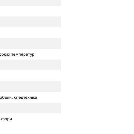
исоких температур
омбайн, спецтехніка
і фари