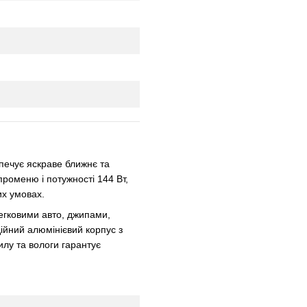
печує яскраве ближнє та
променю і потужності 144 Вт,
их умовах.
легковими авто, джипами,
ійний алюмінієвий корпус з
илу та вологи гарантує