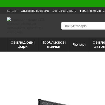
Перейти до основного контенту
Каталог
Дисконтна програма
Доставка і оплата
Гарантія, обмін т
Світлодіодні
Проблискові
Світло
Ліхтарі
фари
маячки
авто