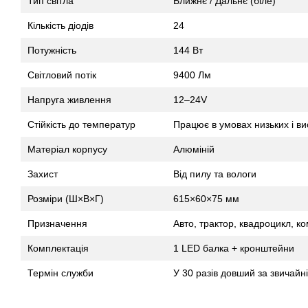
Тип світла
Ближнє / Дальнє (біле)
Кількість діодів
24
Потужність
144 Вт
Світловий потік
9400 Лм
Напруга живлення
12–24V
Стійкість до температур
Працює в умовах низьких і в
Матеріал корпусу
Алюміній
Захист
Від пилу та вологи
Розміри (Ш×В×Г)
615×60×75 мм
Призначення
Авто, трактор, квадроцикл, к
Комплектація
1 LED балка + кронштейни
Термін служби
У 30 разів довший за звичайн