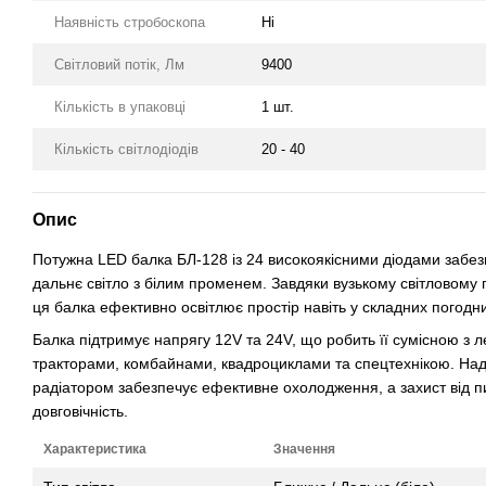
Наявність стробоскопа
Ні
Світловий потік, Лм
9400
Кількість в упаковці
1 шт.
Кількість світлодіодів
20 - 40
Опис
Потужна LED балка БЛ-128 із 24 високоякісними діодами забез
дальнє світло з білим променем. Завдяки вузькому світловому 
ця балка ефективно освітлює простір навіть у складних погодн
Балка підтримує напрягу 12V та 24V, що робить її сумісною з 
тракторами, комбайнами, квадроциклами та спецтехнікою. Над
радіатором забезпечує ефективне охолодження, а захист від п
довговічність.
Характеристика
Значення