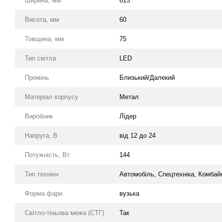
Ширина, мм
615
Висота, мм
60
Товщина, мм
75
Тип світла
LED
Промінь
Близький/Далекий
Матеріал корпусу
Метал
Виробник
Лідер
Напруга, В
від 12 до 24
Потужність, Вт
144
Тип техніки
Автомобіль, Спецтехніка, Комбай
Форма фари
вузька
Світло-тіньова межа (СТГ)
Так