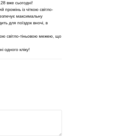
28 вже сьогодні!
 промінь із чіткою світло-
абезпечує максимальну
ить для поїздок вночі, в
кою світло-тіньовою межею, що
і одного кліку!