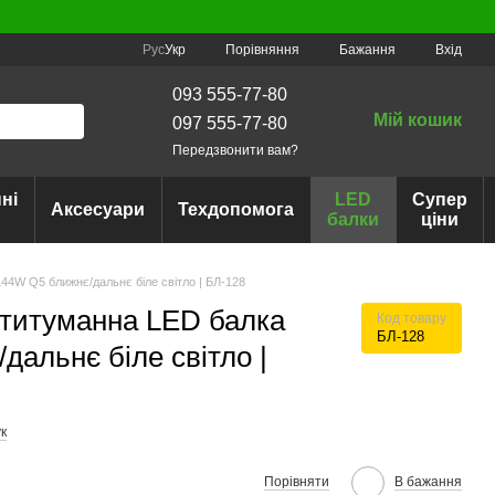
Порівняння
Рус
Укр
Бажання
Вхід
093 555-77-80
Мій кошик
097 555-77-80
Передзвонити вам?
ні
LED
Супер
Аксесуари
Техдопомога
балки
ціни
44W Q5 ближнє/дальнє біле світло | БЛ-128
отитуманна LED балка
Код товару
БЛ-128
альнє біле світло |
к
Порівняти
В бажання