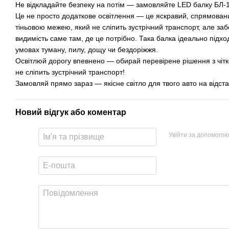
Не відкладайте безпеку на потім — замовляйте LED балку БЛ-1
Це не просто додаткове освітлення — це яскравий, спрямований
тіньовою межею, який не сліпить зустрічний транспорт, але з
видимість саме там, де це потрібно. Така балка ідеально підход
умовах туману, пилу, дощу чи бездоріжжя.
Освітлюй дорогу впевнено — обирай перевірене рішення з чіт
не сліпить зустрічний транспорт!
Замовляй прямо зараз — якісне світло для твого авто на відстан
Новий відгук або коментар
Увійти за допомогою