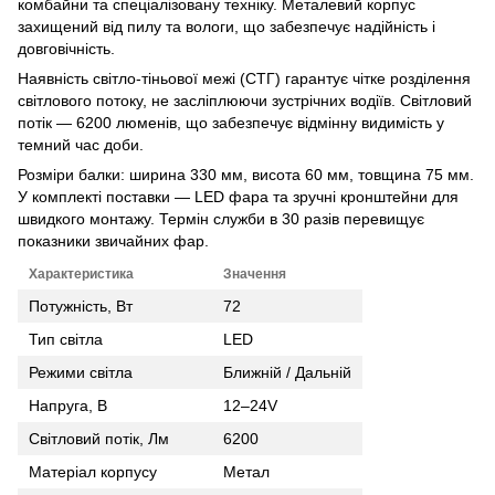
комбайни та спеціалізовану техніку. Металевий корпус
захищений від пилу та вологи, що забезпечує надійність і
довговічність.
Наявність світло-тіньової межі (СТГ) гарантує чітке розділення
світлового потоку, не засліплюючи зустрічних водіїв. Світловий
потік — 6200 люменів, що забезпечує відмінну видимість у
темний час доби.
Розміри балки: ширина 330 мм, висота 60 мм, товщина 75 мм.
У комплекті поставки — LED фара та зручні кронштейни для
швидкого монтажу. Термін служби в 30 разів перевищує
показники звичайних фар.
Характеристика
Значення
Потужність, Вт
72
Тип світла
LED
Режими світла
Ближній / Дальній
Напруга, В
12–24V
Світловий потік, Лм
6200
Матеріал корпусу
Метал