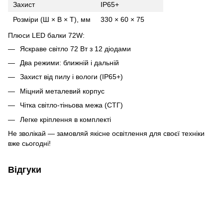
Захист
IP65+
Розміри (Ш × В × Т), мм
330 × 60 × 75
Плюси LED балки 72W:
Яскраве світло 72 Вт з 12 діодами
Два режими: ближній і дальній
Захист від пилу і вологи (IP65+)
Міцний металевий корпус
Чітка світло-тіньова межа (СТГ)
Легке кріплення в комплекті
Не зволікай — замовляй якісне освітлення для своєї техніки
вже сьогодні!
Відгуки