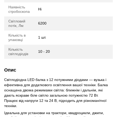
Наявність
Ні
стробоскопа
Світловий
6200
потік, Лм
Кількість в
1 шт.
упаковці
Кількість
10 - 20
світлодіодів
Опис
Світлодіодна LED балка з 12 потужними діодами — вузька і
ефективна для додаткового освітлення вашої техніки. Балка
оснащена двома режимами світла: ближнім і дальнім, які
дають яскраве біле світло загальною потужністю 72 Вт.
Працює від напруги 12 та 24 В, підходить для різноманітної
техніки.
Ідеальна для установки на трактори, квадроцикли, джипи,