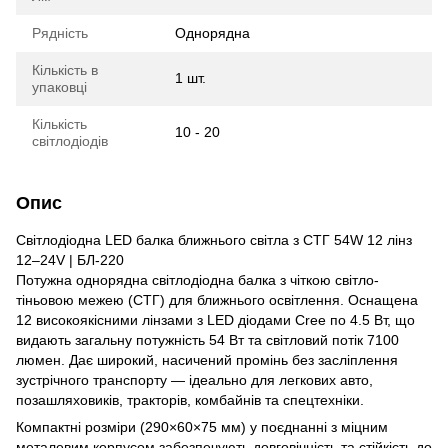
Рядність
Однорядна
Кількість в
1 шт.
упаковці
Кількість
10 - 20
світлодіодів
Опис
Світлодіодна LED балка ближнього світла з СТГ 54W 12 лінз
12–24V | БЛ-220
Потужна однорядна світлодіодна балка з чіткою світло-
тіньовою межею (СТГ) для ближнього освітлення. Оснащена
12 високоякісними лінзами з LED діодами Cree по 4.5 Вт, що
видають загальну потужність 54 Вт та світловий потік 7100
люмен. Дає широкий, насичений промінь без засліплення
зустрічного транспорту — ідеально для легкових авто,
позашляховиків, тракторів, комбайнів та спецтехніки.
Компактні розміри (290×60×75 мм) у поєднанні з міцним
металевим корпусом забезпечують довговічність та стійкість до