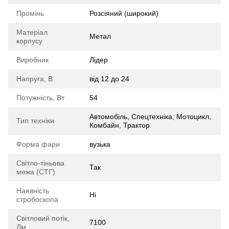
Промінь
Розсіяний (широкий)
Матеріал
Метал
корпусу
Виробник
Лідер
Напруга, В
від 12 до 24
Потужність, Вт
54
Автомобіль, Спецтехніка, Мотоцикл,
Тип техніки
Комбайн, Трактор
Форма фари
вузька
Світло-тіньова
Так
межа (СТГ)
Наявність
Ні
стробоскопа
Світловий потік,
7100
Лм