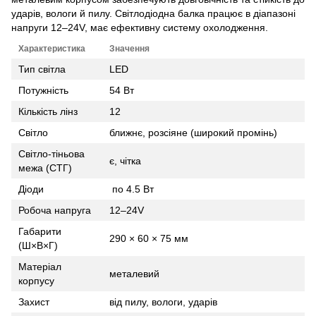
ударів, вологи й пилу. Світлодіодна балка працює в діапазоні
напруги 12–24V, має ефективну систему охолодження.
Характеристика
Значення
Тип світла
LED
Потужність
54 Вт
Кількість лінз
12
Світло
ближнє, розсіяне (широкий промінь)
Світло-тіньова
є, чітка
межа (СТГ)
Діоди
по 4.5 Вт
Робоча напруга
12–24V
Габарити
290 × 60 × 75 мм
(Ш×В×Г)
Матеріал
металевий
корпусу
Захист
від пилу, вологи, ударів