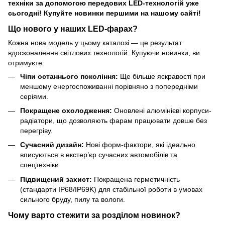
техніки за допомогою передових LED-технологій уже
сьогодні! Купуйте новинки першими на нашому сайті!
Що нового у наших LED-фарах?
Кожна нова модель у цьому каталозі — це результат
вдосконалення світлових технологій. Купуючи новинки, ви
отримуєте:
Чіпи останнього покоління:
Ще більше яскравості при
меншому енергоспоживанні порівняно з попередніми
серіями.
Покращене охолодження:
Оновлені алюмінієві корпуси-
радіатори, що дозволяють фарам працювати довше без
перегріву.
Сучасний дизайн:
Нові форм-фактори, які ідеально
вписуються в екстер’єр сучасних автомобілів та
спецтехніки.
Підвищений захист:
Покращена герметичність
(стандарти IP68/IP69K) для стабільної роботи в умовах
сильного бруду, пилу та вологи.
Чому варто стежити за розділом новинок?