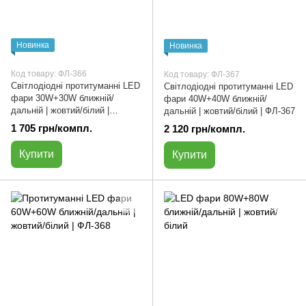
Новинка
Новинка
Код товару: ФЛ-366
Код товару: ФЛ-367
Світлодіодні протитуманні LED
Світлодіодні протитуманні LED
фари 30W+30W ближній/
фари 40W+40W ближній/
дальній | жовтий/білий |
дальній | жовтий/білий | ФЛ-367
ФЛ-366
1 705 грн/компл.
2 120 грн/компл.
Купити
Купити