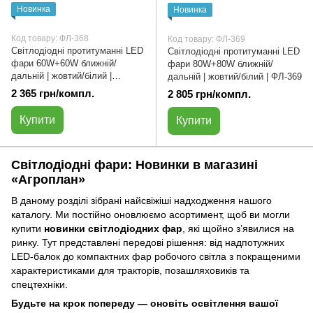
Новинка
Новинка
Код товару: ФЛ-368
Код товару: ФЛ-369
Світлодіодні протитуманні LED
Світлодіодні протитуманні LED
фари 60W+60W ближній/
фари 80W+80W ближній/
дальній | жовтий/білий |
дальній | жовтий/білий | ФЛ-369
ФЛ-368
2 365 грн/компл.
2 805 грн/компл.
Купити
Купити
Світлодіодні фари: Новинки в магазині
«Агроплан»
В даному розділі зібрані найсвіжіші надходження нашого
каталогу. Ми постійно оновлюємо асортимент, щоб ви могли
купити
новинки світлодіодних фар
, які щойно з’явилися на
ринку. Тут представлені передові рішення: від надпотужних
LED-балок до компактних фар робочого світла з покращеними
характеристиками для тракторів, позашляховиків та
спецтехніки.
Будьте на крок попереду — оновіть освітлення вашої