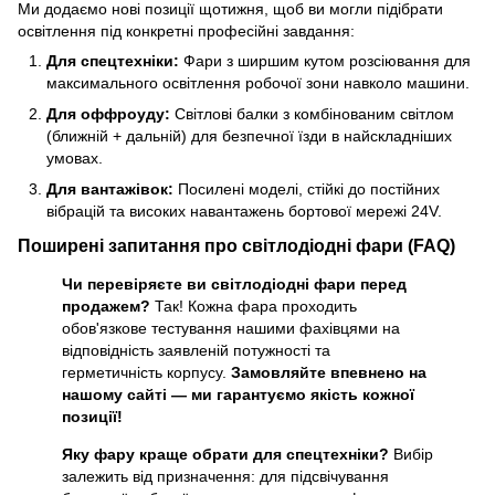
Ми додаємо нові позиції щотижня, щоб ви могли підібрати
освітлення під конкретні професійні завдання:
Для спецтехніки:
Фари з ширшим кутом розсіювання для
максимального освітлення робочої зони навколо машини.
Для оффроуду:
Світлові балки з комбінованим світлом
(ближній + дальній) для безпечної їзди в найскладніших
умовах.
Для вантажівок:
Посилені моделі, стійкі до постійних
вібрацій та високих навантажень бортової мережі 24V.
Поширені запитання про світлодіодні фари (FAQ)
Чи перевіряєте ви світлодіодні фари перед
продажем?
Так! Кожна фара проходить
обов'язкове тестування нашими фахівцями на
відповідність заявленій потужності та
герметичність корпусу.
Замовляйте впевнено на
нашому сайті — ми гарантуємо якість кожної
позиції!
Яку фару краще обрати для спецтехніки?
Вибір
залежить від призначення: для підсвічування