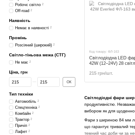
Робочє світло
2
Off-road
2
Наявність
Немає в наявності
2
Промінь
Розсіяний (широкий)
2
Код товару: ФЛ-163
Світло-тіньова межа (СТГ)
Світлодіодна LED фар
Не має
2
42W (12–24V) 28 світл
Everled | ФЛ-163
Ціна, грн
215 грн/шт.
Від Ціна, грн
До Ціна, грн
ОК
Тип техніки
Світлодіодні фари ши
Автомобіль
2
продуктивністю. Незважаю
Спецтехніка
2
вибором як для щоденног
Комбайн
2
Трактор
2
Фари з шириною 84 мм ле
Причіп
2
що гарантує тривалий те
Лафет
2
темний час доби чи за н