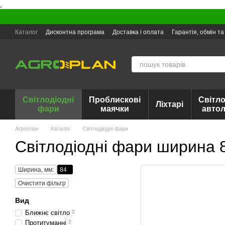
,
Перейти до основного контенту
Каталог
Дисконтна програма
Доставка і оплата
Гарантія, обмін т
Світлодіодні
Проблискові
Світло
Ліхтарі
фари
маячки
авто
Агроплан
Каталог
Світлодіодні фари
Світлодіодні фари ширина
Ширина, мм:
84
Очистити фільтр
Вид
Ближнє світло
2
Протитуманні
2