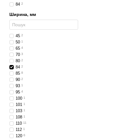
Чому варто обрати 
84
2
Світлодіодні фари ширина
Ширина, мм
та гарантують комфорт і б
LED-технології нового по
45
2
низьким витратам на обс
50
1
Світлодіодні фари ширина
65
4
70
3
Замовляйте світлодіодні 
80
2
84
2
85
8
90
2
93
1
95
4
100
1
101
1
103
1
108
1
110
11
112
1
120
6