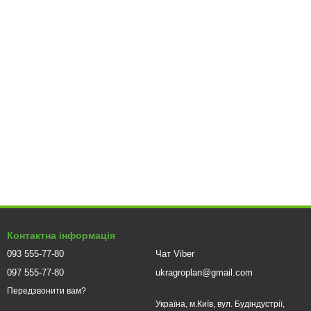
Контактна інформація
093 555-77-80
Чат Viber
097 555-77-80
ukragroplan@gmail.com
Передзвонити вам?
Україна, м.Київ, вул. Будіндустрії,