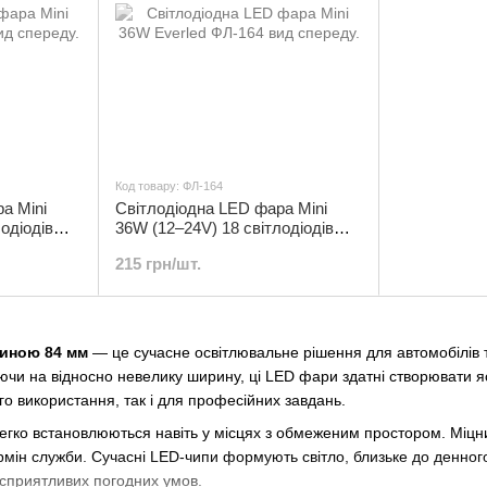
Код товару: ФЛ-164
а Mini
Світлодіодна LED фара Mini
одіодів
36W (12–24V) 18 світлодіодів
Everled | ФЛ-164
215 грн/шт.
риною 84 мм
— це сучасне освітлювальне рішення для автомобілів т
чи на відносно невелику ширину, ці LED фари здатні створювати яск
о використання, так і для професійних завдань.
гко встановлюються навіть у місцях з обмеженим простором. Міцни
рмін служби. Сучасні LED-чипи формують світло, близьке до денног
есприятливих погодних умов.