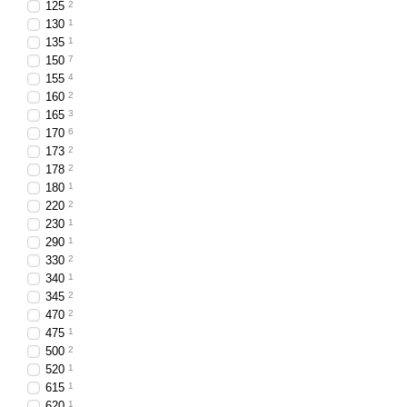
125
2
130
1
135
1
150
7
155
4
160
2
165
3
170
6
173
2
178
2
180
1
220
2
230
1
290
1
330
2
340
1
345
2
470
2
475
1
500
2
520
1
615
1
620
1