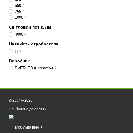
650
2
765
2
1000
1
Світловий потік, Лм
4000
2
Наявність стробоскопа
Ні
2
Виробник
EVERLED Automotive
2
© 2014—2026
Приймаємо до оплати
Мобільна версія