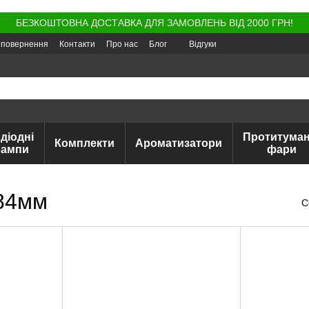
БЕЗКОШТОВНА ДОСТАВКА ДЛЯ ЗАМОВЛЕНЬ ВІД 2000 ГРН!
а повернення
Контакти
Про нас
Блог
Відгуки
діодні
Протитуман
Комплекти
Ароматизатори
лампи
фари
 84мм
С