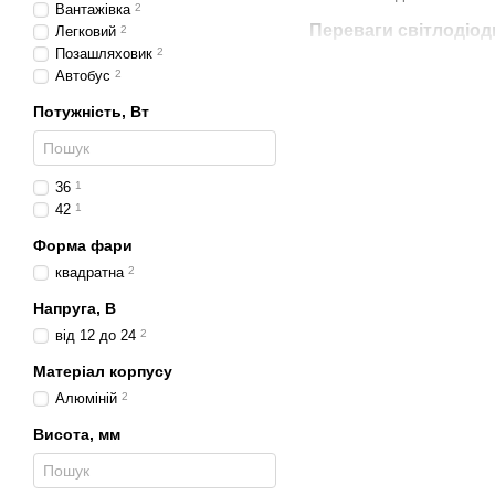
Вантажівка
2
Переваги світлодіо
Легковий
2
Позашляховик
2
Компактні розміри.
І
Автобус
2
Висока яскравість.
Потужність, Вт
Міцний корпус.
Захис
Довговічність.
Служа
36
1
Енергоощадність.
Мі
42
1
Універсальність.
Для
Форма фари
Де застосовуються 
квадратна
2
Легкові автомобілі.
Напруга, В
від 12 до 24
2
Позашляховики та п
Вантажівки та автоб
Матеріал корпусу
Алюміній
2
Сільськогосподарсь
Висота, мм
Будівельна техніка.
Мото- й квадротехні