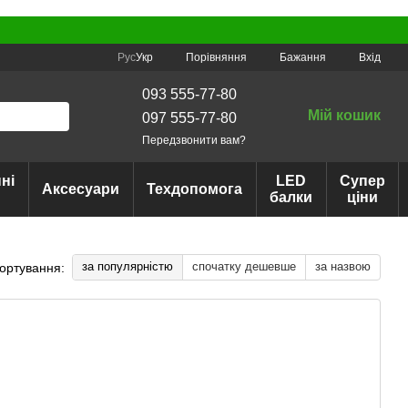
Порівняння
Рус
Укр
Бажання
Вхід
093 555-77-80
Мій кошик
097 555-77-80
Передзвонити вам?
ні
LED
Супер
Аксесуари
Техдопомога
балки
ціни
за популярністю
спочатку дешевше
за назвою
ортування: