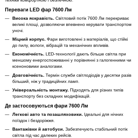
Переваги LED фар 7600 Лм
Висока яскравість.
Світловий потік 7600 Лм перекриває
великі площі, дозволяючи впевнено керувати транспортом
уночі.
Міцний корпус.
Фари виготовлені з матеріалів, що стійкі
до пилу, вологи, вібрацій та механічних впливів.
Економічність.
LED-технології дають більше світла при
меншому енергоспоживанні у порівнянні з галогенними чи
ксеноновими аналогами.
Довговічність.
Термін служби світлодіодів у десятки разів
більший, ніж у традиційних ламп.
Універсальність монтажу.
Підходять для різних типів
транспорту без складних модифікацій.
Де застосовуються фари 7600 Лм
Легкові авто та позашляховики.
Ідеальні для нічних
поїздок і бездоріжжя.
Вантажівки й автобуси.
Забезпечують стабільний потік
світла під час далеких рейсів.