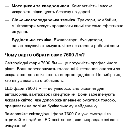
Мотоцикли та квадроцикли.
Компактність і висока
яскравість підвищують безпеку на дорозі.
Сільськогосподарська техніка.
Трактори, комбайни,
мінітрактори можуть працювати вночі так само ефективно,
як удень.
Будівельна техніка.
Екскаватори, бульдозери,
навантажувачі отримують чітке освітлення робочої зони.
Чому варто обрати саме 7600 Лм?
Світлодіодні фари 7600 Лм — це потужність професійного
рівня. Вони перевершують галогенні й ксенонові аналоги за
яскравістю, довговічністю та енергоощадністю. Це вибір тих,
хто цінує якість та стабільність.
LED фари 7600 Лм — це універсальне рішення для
автомобілів, вантажівок і спецтехніки. Вони забезпечують
яскраве світло, яке допоможе впевнено рухатися трасою,
працювати на полі чи будівельному майданчику.
Замовляйте світлодіодні фари 7600 Лм уже сьогодні та
отримайте надійне LED-освітлення, яке виправдає всі ваші
очікування!