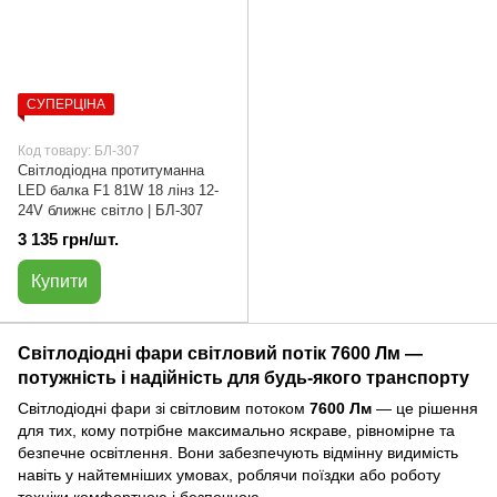
СУПЕРЦІНА
Код товару: БЛ-307
Світлодіодна протитуманна
LED балка F1 81W 18 лінз 12-
24V ближнє світло | БЛ-307
3 135 грн/шт.
Купити
Світлодіодні фари світловий потік 7600 Лм —
потужність і надійність для будь-якого транспорту
Світлодіодні фари зі світловим потоком
7600 Лм
— це рішення
для тих, кому потрібне максимально яскраве, рівномірне та
безпечне освітлення. Вони забезпечують відмінну видимість
навіть у найтемніших умовах, роблячи поїздки або роботу
техніки комфортною і безпечною.