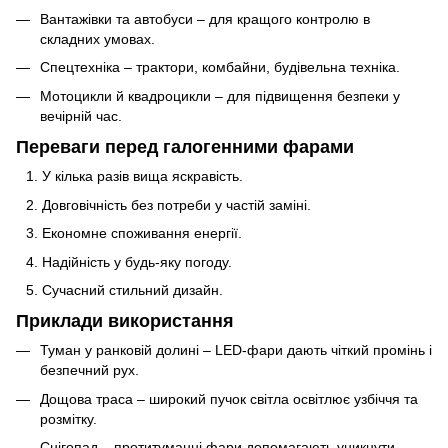
Вантажівки та автобуси – для кращого контролю в
складних умовах.
Спецтехніка – трактори, комбайни, будівельна техніка.
Мотоцикли й квадроцикли – для підвищення безпеки у
вечірній час.
Переваги перед галогенними фарами
У кілька разів вища яскравість.
Довговічність без потреби у частій заміні.
Економне споживання енергії.
Надійність у будь-яку погоду.
Сучасний стильний дизайн.
Приклади використання
Туман у ранковій долині – LED-фари дають чіткий промінь і
безпечний рух.
Дощова траса – широкий пучок світла освітлює узбіччя та
розмітку.
Снігопад – протитуманні фари допомагають уникнути