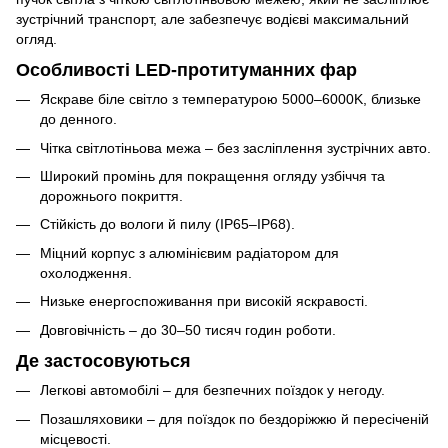
зустрічний транспорт, але забезпечує водієві максимальний
огляд.
Особливості LED-протитуманних фар
Яскраве біле світло з температурою 5000–6000K, близьке
до денного.
Чітка світлотіньова межа – без засліплення зустрічних авто.
Широкий промінь для покращення огляду узбіччя та
дорожнього покриття.
Стійкість до вологи й пилу (IP65–IP68).
Міцний корпус з алюмінієвим радіатором для
охолодження.
Низьке енергоспоживання при високій яскравості.
Довговічність – до 30–50 тисяч годин роботи.
Де застосовуються
Легкові автомобілі – для безпечних поїздок у негоду.
Позашляховики – для поїздок по бездоріжжю й пересіченій
місцевості.