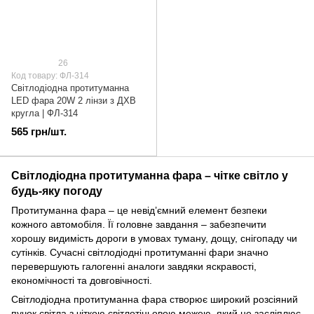
26
Код товару: ФЛ-314
Cвітлодіодна протитуманна
LED фара 20W 2 лінзи з ДХВ
кругла | ФЛ-314
565 грн/шт.
Світлодіодна протитуманна фара – чітке світло у
будь-яку погоду
Протитуманна фара – це невід’ємний елемент безпеки
кожного автомобіля. Її головне завдання – забезпечити
хорошу видимість дороги в умовах туману, дощу, снігопаду чи
сутінків. Сучасні світлодіодні протитуманні фари значно
перевершують галогенні аналоги завдяки яскравості,
економічності та довговічності.
Світлодіодна протитуманна фара створює широкий розсіяний
пучок світла з чіткою світлотіньовою межею, який не засліплює