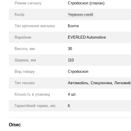
Режим сигналу
Стробоскоп (спалах)
Колір
Червоно-синій
Тип кріплення мигалки
Болти
Виробник
EVERLED Automotive
Висота, мм
30
Ширина, мм
110
Вид товару
Стробоскоп
Тип техніки
Автомобіль, Спецтехніка, Легкови
Кількість в упаковці
4 шт.
Гарантійний термін, міс.
6
Опис