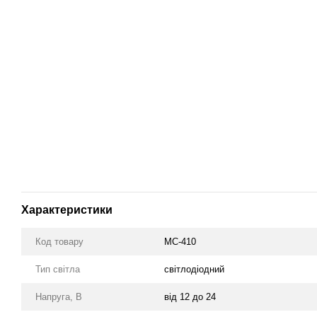
Характеристики
Код товару
МС-410
Тип світла
cвітлодіодний
Напруга, В
від 12 до 24