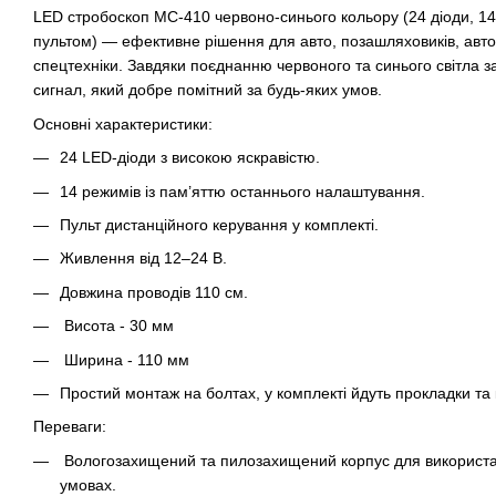
LED стробоскоп МС-410 червоно-синього кольору (24 діоди, 14 
пультом) — ефективне рішення для авто, позашляховиків, автоб
спецтехніки. Завдяки поєднанню червоного та синього світла 
сигнал, який добре помітний за будь-яких умов.
Основні характеристики:
24 LED-діоди з високою яскравістю.
14 режимів із пам’яттю останнього налаштування.
Пульт дистанційного керування у комплекті.
Живлення від 12–24 В.
Довжина проводів 110 см.
Висота - 30 мм
Ширина - 110 мм
Простий монтаж на болтах, у комплекті йдуть прокладки та 
Переваги:
Вологозахищений та пилозахищений корпус для використа
умовах.