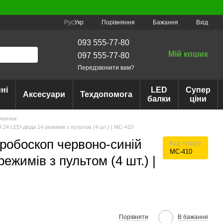
Порівняння
Рус
Укр
Бажання
Вхід
093 555-77-80
Мій кошик
097 555-77-80
Передзвонити вам?
ні
LED
Супер
Аксесуари
Техдопомога
балки
ціни
маячки
 24 LED-діода 14 режимів з пультом (4 шт.) | МС-410
тробоскоп червоно-синій
Код товару
МС-410
режимів з пультом (4 шт.) |
Порівняти
В бажання