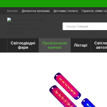
Перейти до основного контенту
Каталог
Дисконтна програма
Доставка і оплата
Гарантія, обмін т
Світлодіодні
Проблискові
Світло
Ліхтарі
фари
маячки
авто