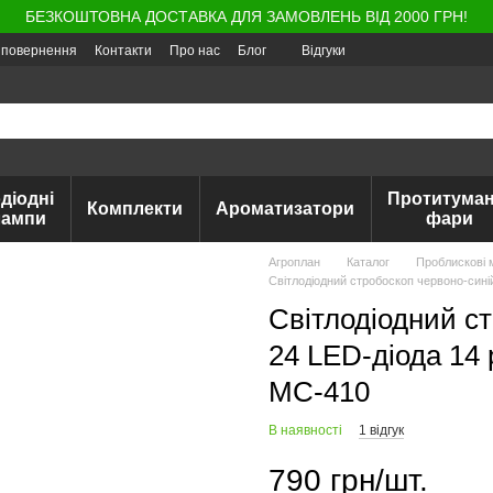
БЕЗКОШТОВНА ДОСТАВКА ДЛЯ ЗАМОВЛЕНЬ ВІД 2000 ГРН!
а повернення
Контакти
Про нас
Блог
Відгуки
діодні
Протитуман
Комплекти
Ароматизатори
лампи
фари
Агроплан
Каталог
Проблискові 
Світлодіодний стробоскоп червоно-синій
Світлодіодний с
24 LED-діода 14 
МС-410
В наявності
1 відгук
790 грн/шт.