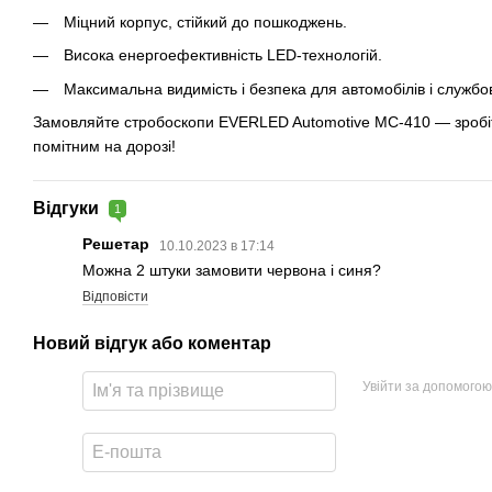
Міцний корпус, стійкий до пошкоджень.
Висока енергоефективність LED-технологій.
Максимальна видимість і безпека для автомобілів і службо
Замовляйте стробоскопи EVERLED Automotive МС-410 — зробіт
помітним на дорозі!
Відгуки
1
Решетар
10.10.2023 в 17:14
Можна 2 штуки замовити червона і синя?
Відповісти
Новий відгук або коментар
Увійти за допомогою