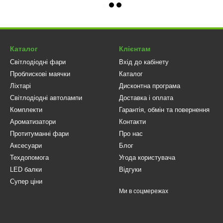
Каталог
Клієнтам
Світлодіодні фари
Вхід до кабінету
Проблискові маячки
Каталог
Ліхтарі
Дисконтна програма
Світлодіодні автолампи
Доставка і оплата
Комплекти
Гарантія, обмін та повернення
Ароматизатори
Контакти
Протитуманні фари
Про нас
Аксесуари
Блог
Техдопомога
Угода користувача
LED балки
Відгуки
Супер ціни
Ми в соцмережах