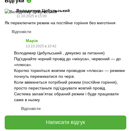
Відгуки
1
Володимир Цибульський
11.10.2025 в 15:00
Як переключити режим на постійне горіння без миготіння
Відповісти
Марія
13.10.2025 в 10:42
Володимир Цибульський , дякуємо за питання)
Під’єднайте чорний провід до «мінуса», червоний — до
«плюса».
Коротко торкніться жовтим проводом «плюса» — режими
почнуть перемикатися по черзі.
Коли ввімкнеться потрібний режим (постійне горіння),
просто перестаньте під’єднувати жовтий провід.
Система запам’ятає обраний режим і буде працювати
саме в ньому.
Відповісти
Написати відгук