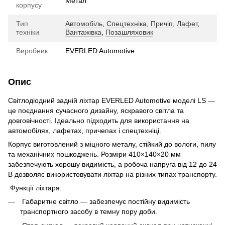
Метал
корпусу
Тип
Автомобіль
,
Спецтехніка
,
Причіп
,
Лафет
,
техніки
Вантажівка
,
Позашляховик
Виробник
EVERLED Automotive
Опис
Світлодіодний задній ліхтар EVERLED Automotive моделі LS —
це поєднання сучасного дизайну, яскравого світла та
довговічності. Ідеально підходить для використання на
автомобілях, лафетах, причепах і спецтехніці.
Корпус виготовлений з міцного металу, стійкий до вологи, пилу
та механічних пошкоджень. Розміри 410×140×20 мм
забезпечують хорошу видимість, а робоча напруга від 12 до 24
В дозволяє використовувати ліхтар на різних типах транспорту.
Функції ліхтаря:
Габаритне світло — забезпечує постійну видимість
транспортного засобу в темну пору доби.