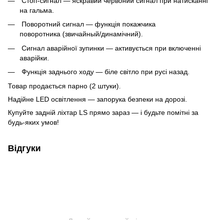
Стоп-сигнал — яскравий червоний сигнал при натисканні
на гальма.
Поворотний сигнал — функція покажчика
поворотника (звичайный/динамічний).
Сигнал аварійної зупинки — активується при включенні
аварійки.
Функція заднього ходу — біле світло при русі назад.
Товар продається парно (2 штуки).
Надійне LED освітлення — запорука безпеки на дорозі.
Купуйте задній ліхтар LS прямо зараз — і будьте помітні за
будь-яких умов!
Відгуки