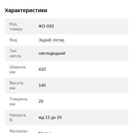
Характеристики
Код
ФО-033
товару
Вид
Задній ліхтар
Тип
cвітлодіодний
світла
Ширина,
410
мм
Висота,
140
мм
Товщина,
20
мм
Напруга,
від 12 до 24
В
Матеріал