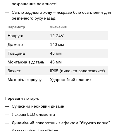
покращення помітності.
Світло заднього ходу – яскраве біле освітлення для
безпечного руху назад.
Параметр
Значення
Напруга
12-24V
Діаметр
140 мм
Товщина
45 мм
Монтажна відстань
45 мм
Захист
IP65 (пило- та вологозахист)
Матеріал корпусу
Ударостійкий пластик
Переваги ліхтаря:
Сучасний неоновий дизайн
Яскраві LED елементи
Динамічний поворотник з ефектом "бігучого вогню"