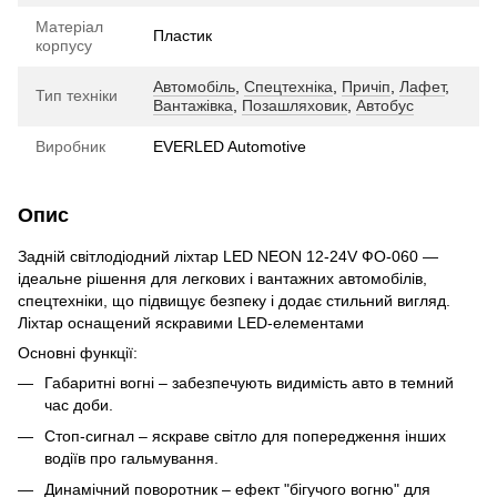
Матеріал
Пластик
корпусу
Автомобіль
,
Спецтехніка
,
Причіп
,
Лафет
,
Тип техніки
Вантажівка
,
Позашляховик
,
Автобус
Виробник
EVERLED Automotive
Опис
Задній світлодіодний ліхтар LED NEON 12-24V ФО-060 —
ідеальне рішення для легкових і вантажних автомобілів,
спецтехніки, що підвищує безпеку і додає стильний вигляд.
Ліхтар оснащений яскравими LED-елементами
Основні функції:
Габаритні вогні – забезпечують видимість авто в темний
час доби.
Стоп-сигнал – яскраве світло для попередження інших
водіїв про гальмування.
Динамічний поворотник – ефект "бігучого вогню" для