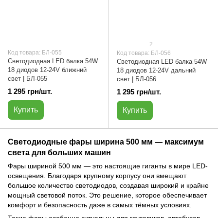
2
Код товара: БЛ-055
Код товара: БЛ-056
Светодиодная LED балка 54W
Светодиодная LED балка 54W
18 диодов 12-24V ближний
18 диодов 12-24V дальний
свет | БЛ-055
свет | БЛ-056
1 295 грн/шт.
1 295 грн/шт.
Купить
Купить
Светодиодные фары ширина 500 мм — максимум
света для больших машин
Фары шириной 500 мм — это настоящие гиганты в мире LED-
освещения. Благодаря крупному корпусу они вмещают
большое количество светодиодов, создавая широкий и крайне
мощный световой поток. Это решение, которое обеспечивает
комфорт и безопасность даже в самых тёмных условиях.
Такие фары особенно актуальны для грузовиков, автобусов,