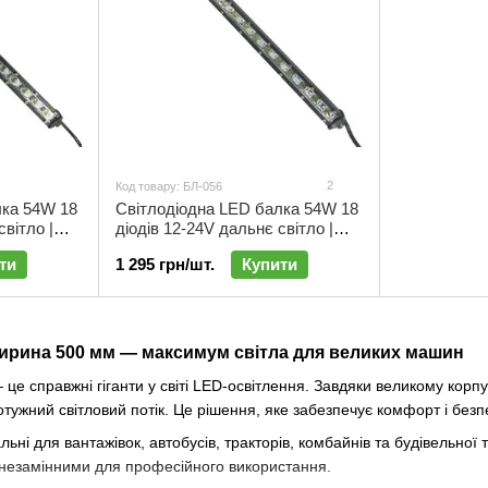
2
Код товару: БЛ-056
лка 54W 18
Cвітлодіодна LED балка 54W 18
світло |
діодів 12-24V дальнє світло |
БЛ-056
ти
1 295 грн/шт.
Купити
ширина 500 мм — максимум світла для великих машин
 справжні гіганти у світі LED-освітлення. Завдяки великому корпус
тужний світловий потік. Це рішення, яке забезпечує комфорт і безп
льні для вантажівок, автобусів, тракторів, комбайнів та будівельної
х незамінними для професійного використання.