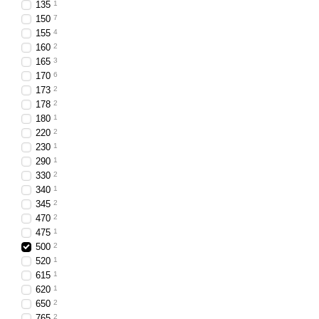
135
1
150
7
155
4
160
2
165
3
170
6
173
2
178
2
180
1
220
2
230
1
290
1
330
2
340
1
345
2
470
2
475
1
500
2
520
1
615
1
620
1
650
2
765
2