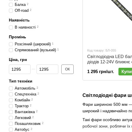
Балка
2
Off-road
2
Наявність
В наявності
2
Промінь
Розсіяний (широкий)
1
Спрямований (вузький)
1
Код товару: БЛ-055
Cвітлодіодна LED ба
Ціна, грн
діодів 12-24V ближнє 
Від Ціна, грн
До Ціна, грн
БЛ-055
ОК
1 295 грн/шт.
Купи
Тип техніки
Автомобіль
2
Спецтехніка
2
Світлодіодні фари 
Комбайн
2
Фари шириною 500 мм — це
Трактор
2
широкий і надзвичайно по
Вантажівка
2
Легковий
2
Такі фари особливо актуа
Позашляховик
2
робочої зони, роблячи ї
Автобус
2