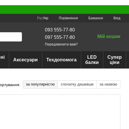
Порівняння
Рус
Укр
Бажання
Вхід
093 555-77-80
Мій кошик
097 555-77-80
Передзвонити вам?
ні
LED
Супер
Аксесуари
Техдопомога
балки
ціни
за популярністю
спочатку дешевше
за назвою
ортування: