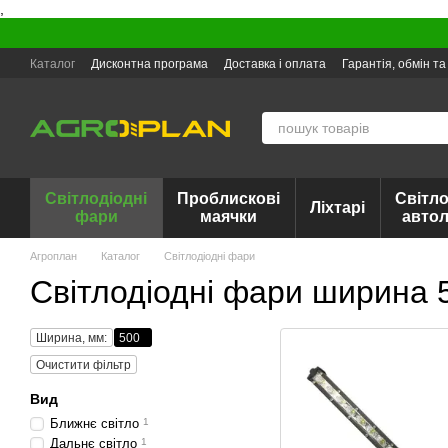
,
Перейти до основного контенту
Каталог
Дисконтна програма
Доставка і оплата
Гарантія, обмін т
Світлодіодні
Проблискові
Світло
Ліхтарі
фари
маячки
авто
Агроплан
Каталог
Світлодіодні фари
Світлодіодні фари ширина 
Ширина, мм:
500
Очистити фільтр
Вид
Ближнє світло
1
Дальнє світло
1