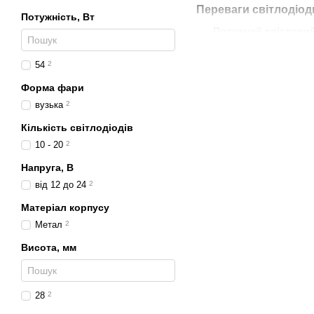
Переваги світлодіо
Потужність, Вт
Потужний світловий
Широке охоплення.
54
2
Міцний корпус.
Захис
Форма фари
Довговічність.
LED-ч
вузька
2
Енергоощадність.
Пр
Кількість світлодіодів
Універсальність.
Для
10 - 20
2
Де застосовуються 
Напруга, В
Вантажівки та авто
від 12 до 24
2
Позашляховики.
Для
Матеріал корпусу
Метал
2
Аграрна техніка.
Тра
Будівельна техніка.
Висота, мм
Кар’єрна та дорожня
Легкові авто.
Як дод
28
2
Чому варто обрати 