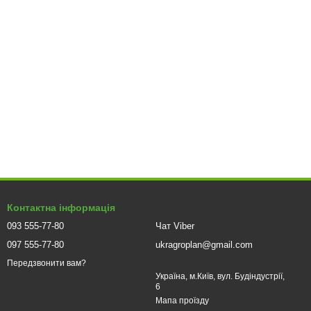
Контактна інформація
093 555-77-80
Чат Viber
097 555-77-80
ukragroplan@gmail.com
Передзвонити вам?
Україна, м.Київ, вул. Будіндустрії,
6
Мапа проїзду