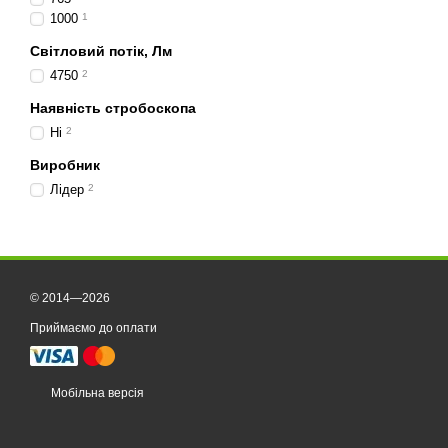
1000
1
Світловий потік, Лм
4750
2
Наявність стробоскопа
Ні
2
Виробник
Лідер
2
© 2014—2026
Приймаємо до оплати
Мобільна версія