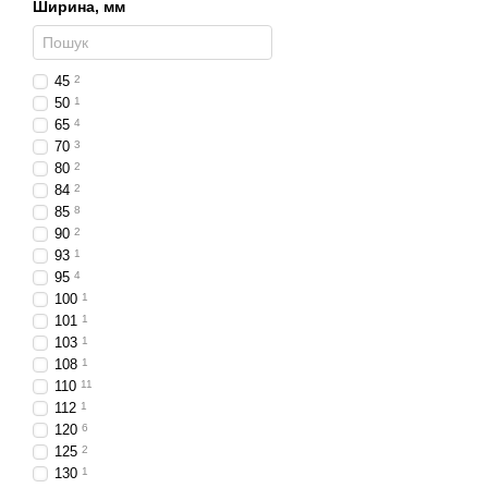
Ширина, мм
Світлодіодні фари ширино
професійної техніки, а й 
45
2
Їхня довговічність, витр
50
1
Світлодіодні фари ширина
65
4
70
3
Замовляйте світлодіодні
80
2
84
2
85
8
90
2
93
1
95
4
100
1
101
1
103
1
108
1
110
11
112
1
120
6
125
2
130
1