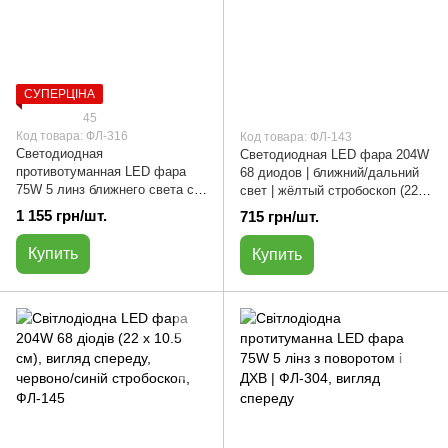
СУПЕРЦІНА
45
Код товара: ФЛ-316
Код товара: ФЛ-143
Светодиодная
Светодиодная LED фара 204W
противотуманная LED фара
68 диодов | ближний/дальний
75W 5 линз ближнего света с
свет | жёлтый стробоскоп (22 х
ДХО | ФЛ-316 | прямоугольная
10.5 см) | ФЛ-143
1 155 грн/шт.
715 грн/шт.
Купить
Купить