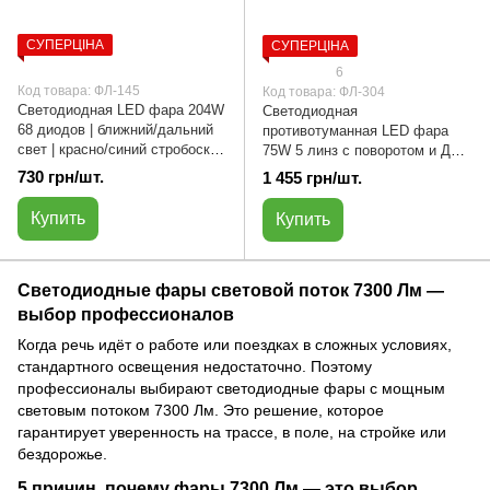
СУПЕРЦІНА
СУПЕРЦІНА
6
Код товара: ФЛ-145
Код товара: ФЛ-304
Светодиодная LED фара 204W
Светодиодная
68 диодов | ближний/дальний
противотуманная LED фара
свет | красно/синий стробоскоп
75W 5 линз с поворотом и ДХВ
(22 х 10.5 см) | ФЛ-145
| ФЛ-304
730 грн/шт.
1 455 грн/шт.
Купить
Купить
Светодиодные фары световой поток 7300 Лм —
выбор профессионалов
Когда речь идёт о работе или поездках в сложных условиях,
стандартного освещения недостаточно. Поэтому
профессионалы выбирают светодиодные фары с мощным
световым потоком 7300 Лм. Это решение, которое
гарантирует уверенность на трассе, в поле, на стройке или
бездорожье.
5 причин, почему фары 7300 Лм — это выбор