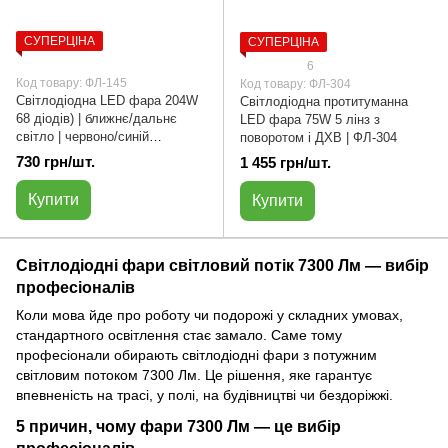
СУПЕРЦІНА
СУПЕРЦІНА
6
Код товару: ФЛ-145
Код товару: ФЛ-304
Світлодіодна LED фара 204W
Світлодіодна протитуманна
68 діодів) | ближнє/дальнє
LED фара 75W 5 лінз з
світло | червоно/синій
поворотом і ДХВ | ФЛ-304
стробоскоп (22 х 10.5 см) |
730 грн/шт.
1 455 грн/шт.
ФЛ-145
Купити
Купити
Світлодіодні фари світловий потік 7300 Лм — вибір
професіоналів
Коли мова йде про роботу чи подорожі у складних умовах,
стандартного освітлення стає замало. Саме тому
професіонали обирають світлодіодні фари з потужним
світловим потоком 7300 Лм. Це рішення, яке гарантує
впевненість на трасі, у полі, на будівництві чи бездоріжжі.
5 причин, чому фари 7300 Лм — це вибір