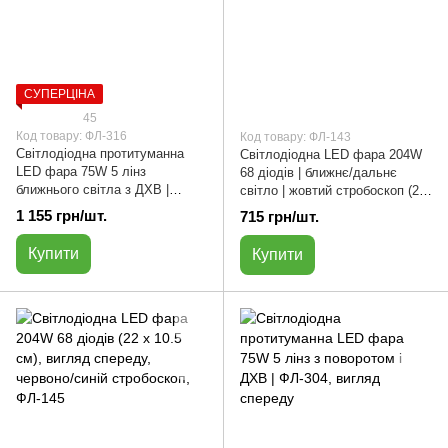
СУПЕРЦІНА
45
Код товару: ФЛ-316
Код товару: ФЛ-143
Cвітлодіодна протитуманна
Світлодіодна LED фара 204W
LED фара 75W 5 лінз
68 діодів | ближнє/дальнє
ближнього світла з ДХВ |
світло | жовтий стробоскоп (22
ФЛ-316 | прямокутна
х 10.5 см) | ФЛ-143
1 155 грн/шт.
715 грн/шт.
Купити
Купити