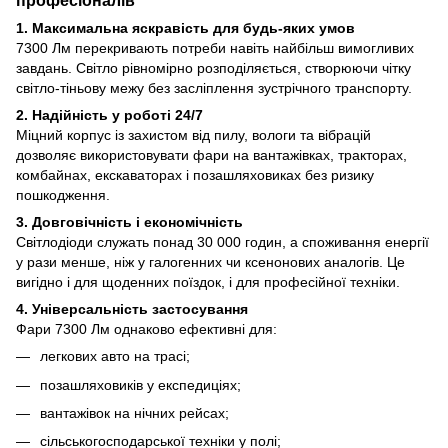
професіоналів
1. Максимальна яскравість для будь-яких умов
7300 Лм перекривають потреби навіть найбільш вимогливих
завдань. Світло рівномірно розподіляється, створюючи чітку
світло-тіньову межу без засліплення зустрічного транспорту.
2. Надійність у роботі 24/7
Міцний корпус із захистом від пилу, вологи та вібрацій
дозволяє використовувати фари на вантажівках, тракторах,
комбайнах, екскаваторах і позашляховиках без ризику
пошкодження.
3. Довговічність і економічність
Світлодіоди служать понад 30 000 годин, а споживання енергії
у рази менше, ніж у галогенних чи ксенонових аналогів. Це
вигідно і для щоденних поїздок, і для професійної техніки.
4. Універсальність застосування
Фари 7300 Лм однаково ефективні для:
легкових авто на трасі;
позашляховиків у експедиціях;
вантажівок на нічних рейсах;
сільськогосподарської техніки у полі;