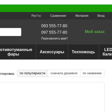
Сравнение
Рус
Укр
Желания
Вход
093 555-77-80
Мой заказ
097 555-77-80
Перезвонить вам?
отивотуманные
LE
Аксессуары
Техпомощь
фары
балк
по популярности
сначала дешевле
по названию
ртировка: