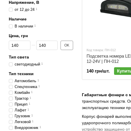
Напряжение, В
от 12 до 24
1
Наличие
В наличии
1
Цена, грн
От Цена, грн
До Цена, грн
OK
Код товара: ПН-012
Подсветка номера LE
Тип света
12-24V | ПН-012
cветодиодный
1
140 грн/шт.
Купит
Тип техники
Автомобиль
1
Спецтехника
1
Комбайн
1
Габаритные фонари с 
Трактор
1
транспортных средств. 
Прицеп
1
эксплуатацию техники пр
Лафет
1
Грузовик
1
Корпус фонарей выполнен
Легковой
1
ударопрочного поликарбо
Внедорожник
1
устройство защищено от 