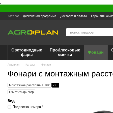
,
Перейти к основному контенту
Каталог
Дисконтная программа
Доставка и оплата
Гарантия, обме
Светодиодные
Проблесковые
Фонари
фары
маячки
Агроплан
Каталог
Фонари
Фонари с монтажным расст
Монтажное расстояние, мм:
72
Очистить фильтр
Вид
Подсветка номера
1