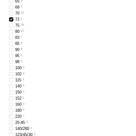
65
8
Конструктивные 
68
1
70
52
удобное крепление с
72
1
ударопрочный и анти
75
76
80
27
герметичная защита к
83
7
стабильная работа в
85
5
90
8
минимальное обслужи
95
5
надёжность и качест
98
5
100
3
Габаритные фонари с 
102
4
обеспечивает долговечн
115
4
техники в реальних усло
140
5
150
2
152
1
160
3
180
5
220
7
25-45
3
140/280
2
123/45/30
3