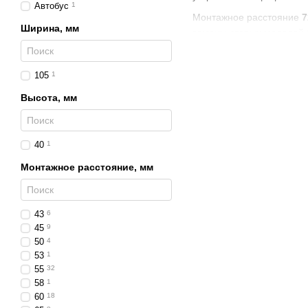
Автобус
1
Монтажное расстояние
7
Ширина, мм
замены старых моделей б
Преимущества LED
105
1
высокая яркость при
Высота, мм
низкое энергопотребл
совместимость с сет
мгновенное включени
40
1
устойчивая работа пр
Монтажное расстояние, мм
Области примене
Фонари с монтажным ра
43
6
45
9
грузовых автомобиля
50
4
сельскохозяйственно
53
1
55
32
дорожной, строительн
58
1
специальных транспо
60
18