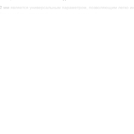
2 мм
является универсальным параметром, позволяющим легко инт
ез доработки отверстий и изменения креплений.
-технологии
 минимальной мощности;
ение и стабильная светоотдача;
ями
12V и 24V
;
е без задержки;
и температуре от -40°C до +60°C.
ния
сстоянием 72 мм применяются как
габаритные
или
сигнальные
эл
х
,
прицепах
, фурах;
й технике —
тракторах
, комбайнах, опрыскивателях;
ой и карьерной технике;
ртных средствах с повышенными требованиями к видимости.