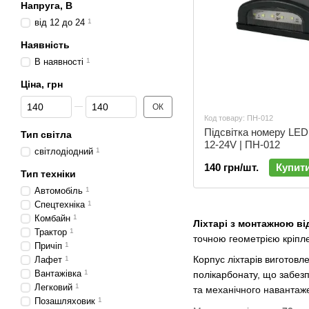
Напруга, В
від 12 до 24
1
Наявність
В наявності
1
Ціна, грн
Від Ціна, грн
До Ціна, грн
ОК
Код товару: ПН-012
Підсвітка номеру LED 
Тип світла
12-24V | ПН-012
cвітлодіодний
1
140 грн/шт.
Купит
Тип техніки
Автомобіль
1
Спецтехніка
1
Комбайн
1
Ліхтарі з монтажною ві
Трактор
1
точною геометрією кріпле
Причіп
1
Корпус ліхтарів виготовл
Лафет
1
Вантажівка
1
полікарбонату, що забезп
Легковий
1
та механічного навантаж
Позашляховик
1