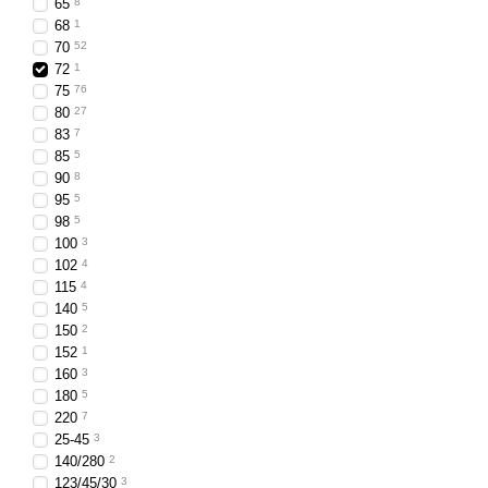
65
8
спецтранспорт із під
68
1
70
52
Конструктивні пер
72
1
зручний монтаж із ві
75
76
80
27
ударостійкий корпус, 
83
7
захист електроконтакт
85
5
90
8
надійне функціонуван
95
5
мінімальні вимоги до
98
5
100
3
гарантована якість в
102
4
Габаритні ліхтарі з мо
115
4
енергоефективність і дов
140
5
150
2
стабільному освітленні, б
152
1
160
3
180
5
220
7
25-45
3
140/280
2
123/45/30
3