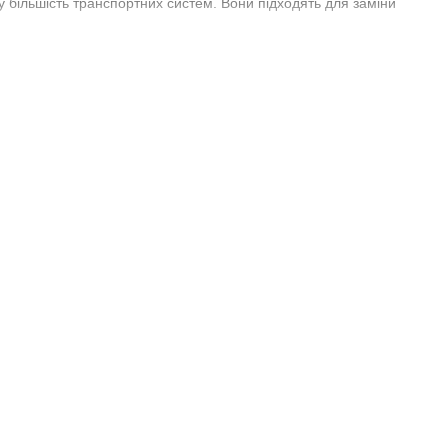
у більшість транспортних систем. Вони підходять для заміни
о для техніки, що працює вночі або у складних погодних
на різних типах транспорту: