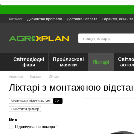
,
Перейти до основного контенту
Каталог
Дисконтна програма
Доставка і оплата
Гарантія, обмін т
Світлодіодні
Проблискові
Світло
Ліхтарі
фари
маячки
авто
Агроплан
Каталог
Ліхтарі
Ліхтарі з монтажною відст
Монтажна відстань, мм:
72
Очистити фільтр
Вид
Підсвічування номера
1