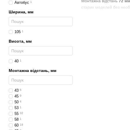
Монтажна відстань
72 м
Автобус
1
старих моделей без необх
Ширина, мм
Переваги використ
висока яскравість сві
105
1
енергоефективність 
Висота, мм
сумісність із мережа
миттєве ввімкнення бе
40
1
стабільна робота при 
Монтажна відстань, мм
LED-система забезпечує ч
умовах.
Сфери застосуван
43
6
45
9
Ліхтарі з монтажною від
50
4
вантажні автомобілі
, 
53
1
55
32
сільськогосподарська
58
1
дорожня, кар’єрна та 
60
18