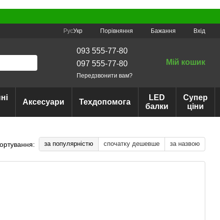
Порівняння
Рус
Укр
Бажання
Вхід
093 555-77-80
Мій кошик
097 555-77-80
Передзвонити вам?
ні
LED
Супер
Аксесуари
Техдопомога
балки
ціни
за популярністю
спочатку дешевше
за назвою
ортування: