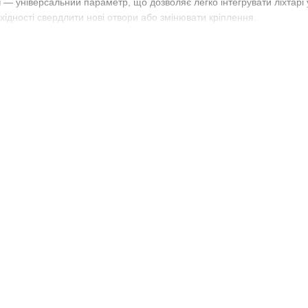
м
— універсальний параметр, що дозволяє легко інтегрувати ліхтарі 
ідності свердлити нові отвори або змінювати кріплення.
ання LED-технології
тлового потоку при мінімальній потужності;
— мінімальне навантаження на бортову систему живлення;
ми
12V та 24V
;
з затримки реакції;
температурі від -40°C до +60°C.
ітке маркування навіть у тумані, снігу чи дощі. Це особливо важлив
ня
станню 72 мм застосовуються як
габаритні
або
сигнальні
елементи 
фури, причепи;
 техніка —
трактори
,
комбайни
, обприскувачі;
будівельна техніка;