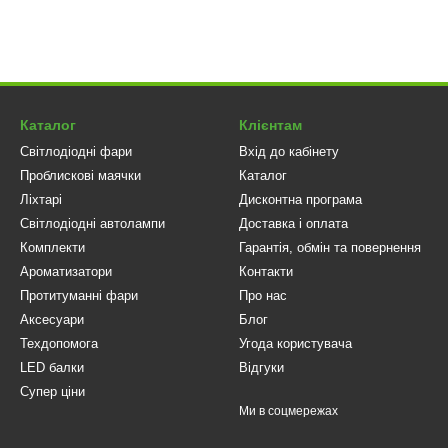
Каталог
Клієнтам
Світлодіодні фари
Вхід до кабінету
Проблискові маячки
Каталог
Ліхтарі
Дисконтна програма
Світлодіодні автолампи
Доставка і оплата
Комплекти
Гарантія, обмін та повернення
Ароматизатори
Контакти
Протитуманні фари
Про нас
Аксесуари
Блог
Техдопомога
Угода користувача
LED балки
Відгуки
Супер ціни
Ми в соцмережах