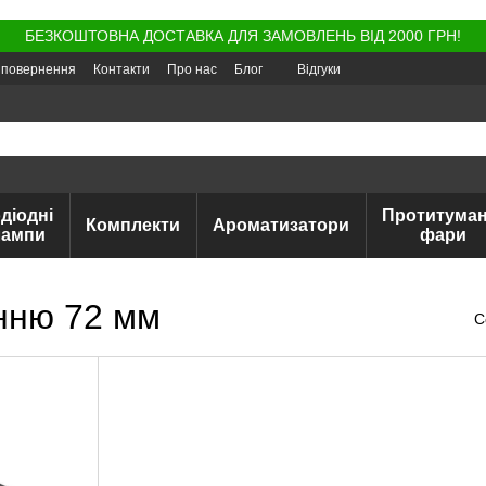
БЕЗКОШТОВНА ДОСТАВКА ДЛЯ ЗАМОВЛЕНЬ ВІД 2000 ГРН!
а повернення
Контакти
Про нас
Блог
Відгуки
діодні
Протитуман
Комплекти
Ароматизатори
лампи
фари
анню 72 мм
С