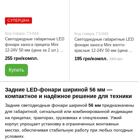
СУПЕРЦІНА
Код товара: ГЗ-044
Код товара: ГЗ-049
Светодиодные габаритные LED
Светодиодные габаритные LED
фонари заноса прицепа Mini
фонари заноса Mini желто-
12-24V 50 мм (цена за 2 шт.) |
красные 12-24V 50 мм (цена за
ГЗ-044
2 шт.) | ГЗ-049
255 грн/компл.
195 грн/компл.
260 грн
Купить
Задние LED-фонари шириной 56 мм —
компактное и надёжное решение для техники
Задние светодиодные фонари шириной
56 мм
предназначены
для габаритной, сигнальной или комбинированной индикации
на прицепах, тракторах, грузовиках и спецтехнике. Узкий
корпус упрощает установку в ограниченных монтажных
местах, обеспечивая стабильную работу при любых погодных
условиях.